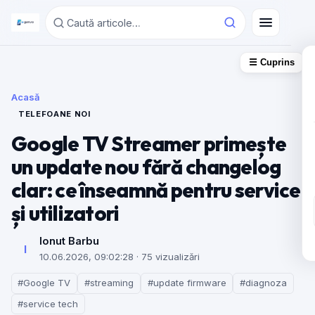
☰ Cuprins
Acasă
TELEFOANE NOI
Google TV Streamer primește
un update nou fără changelog
clar: ce înseamnă pentru service
și utilizatori
Ionut Barbu
I
10.06.2026, 09:02:28
· 75 vizualizări
#Google TV
#streaming
#update firmware
#diagnoza
#service tech