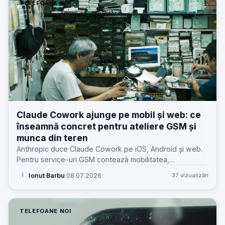
TELEFOANE NOI
Claude Cowork ajunge pe mobil și web: ce
înseamnă concret pentru ateliere GSM și
munca din teren
Anthropic duce Claude Cowork pe iOS, Android și web.
Pentru service-uri GSM contează mobilitatea,
continuitatea sesiunilor și limitele clare față de desktop.
Ionut Barbu
·
08.07.2026
37 vizualizări
I
TELEFOANE NOI