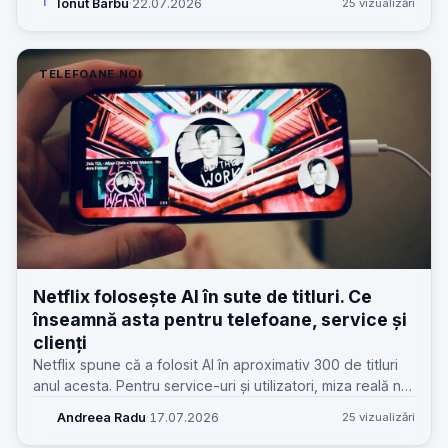
Ionut Barbu
·
22.07.2026
25 vizualizări
I
și cost total.
TELEFOANE NOI
Netflix folosește AI în sute de titluri. Ce
înseamnă asta pentru telefoane, service și
clienți
Netflix spune că a folosit AI în aproximativ 300 de titluri
anul acesta. Pentru service-uri și utilizatori, miza reală nu
e „AI”, ci presiunea pe hardware, baterie și calitatea
Andreea Radu
·
17.07.2026
25 vizualizări
experienței.