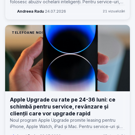
folosesc abuziv ochelarii inteligenți. Pentru service-uri,
știrea contează mai mult decât pare: hardware purtabil,
Andreea Radu
·
24.07.2026
21 vizualizări
confidențialitate și așteptări noi de la clienți.
TELEFOANE NOI
Apple Upgrade cu rate pe 24-36 luni: ce
schimbă pentru service, revânzare și
clienții care vor upgrade rapid
Noul program Apple Upgrade promite leasing pentru
iPhone, Apple Watch, iPad și Mac. Pentru service-uri și
clienți, miza reală e alta: reparații, uzură, valoare de retur