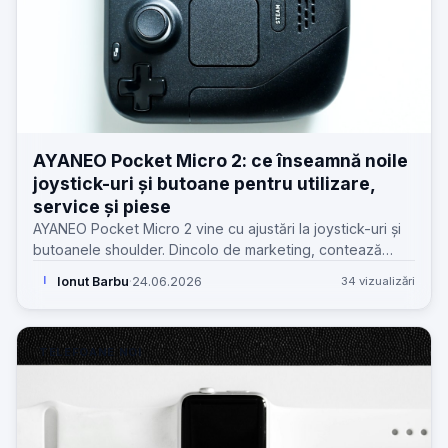
AYANEO Pocket Micro 2: ce înseamnă noile
joystick-uri și butoane pentru utilizare,
service și piese
AYANEO Pocket Micro 2 vine cu ajustări la joystick-uri și
butoanele shoulder. Dincolo de marketing, contează
ergonomia, uzura și cât de ușor se va repara în timp.
Ionut Barbu
·
24.06.2026
34 vizualizări
I
TELEFOANE NOI