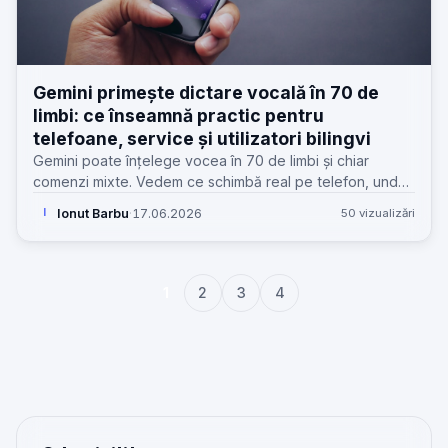
Gemini primește dictare vocală în 70 de
limbi: ce înseamnă practic pentru
telefoane, service și utilizatori bilingvi
Gemini poate înțelege vocea în 70 de limbi și chiar
comenzi mixte. Vedem ce schimbă real pe telefon, unde
apar limitele și de ce contează pentru service GSM.
Ionut Barbu
·
17.06.2026
50 vizualizări
I
1
2
3
4