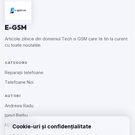
E-GSM
Articole zilnice din domeniul Tech si GSM care te tin la curent
cu toate noutatile.
CATEGORII
Reparații telefoane
Telefoane Noi
AUTORI
Andreea Radu
Ionut Barbu
Mircea Aiftincăi
Cookie-uri și confidențialitate