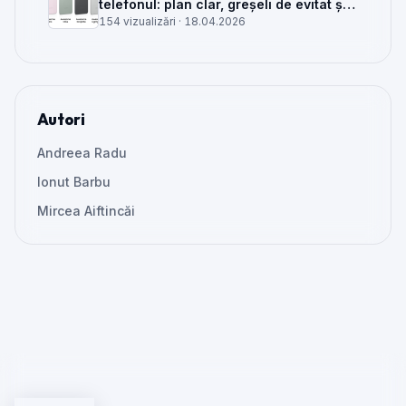
telefonul: plan clar, greșeli de evitat și
când mai merită reparat
154 vizualizări ·
18.04.2026
Autori
Andreea Radu
Ionut Barbu
Mircea Aiftincăi