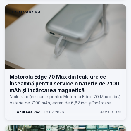
TELEFOANE NOI
Motorola Edge 70 Max din leak-uri: ce
înseamnă pentru service o baterie de 7.100
mAh și încărcarea magnetică
Noile randări scurse pentru Motorola Edge 70 Max indică
baterie de 7.100 mAh, ecran de 6,82 inci și încărcare
wireless magnetică. Dincolo de wow, pentru service apar
Andreea Radu
·
10.07.2026
33 vizualizări
întrebări foarte practice.