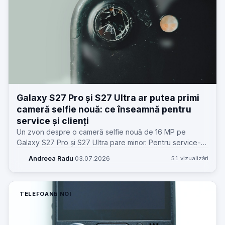
Galaxy S27 Pro și S27 Ultra ar putea primi
cameră selfie nouă: ce înseamnă pentru
service și clienți
Un zvon despre o cameră selfie nouă de 16 MP pe
Galaxy S27 Pro și S27 Ultra pare minor. Pentru service-
uri, poate schimba piese, calibrare, stocuri și așteptările
Andreea Radu
·
03.07.2026
51 vizualizări
clienților.
TELEFOANE NOI