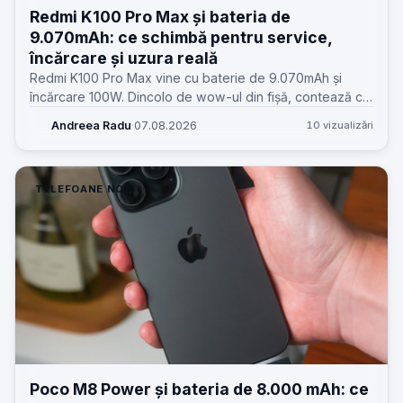
Redmi K100 Pro Max și bateria de
9.070mAh: ce schimbă pentru service,
încărcare și uzura reală
Redmi K100 Pro Max vine cu baterie de 9.070mAh și
încărcare 100W. Dincolo de wow-ul din fișă, contează ce
înseamnă asta pentru service, temperaturi, piese și
Andreea Radu
·
07.08.2026
10 vizualizări
așteptările clienților.
TELEFOANE NOI
Poco M8 Power și bateria de 8.000 mAh: ce