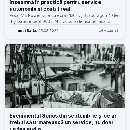
înseamnă în practică pentru service,
autonomie și costul real
Poco M8 Power vine cu ecran 120Hz, Snapdragon 4 Gen
4 și baterie de 8.000 mAh. Dincolo de fișa tehnică,
contează cum se traduce asta în uz, service și valoare
Ionut Barbu
·
05.08.2026
16 vizualizări
I
reală.
TELEFOANE NOI
Evenimentul Sonos din septembrie și ce ar
trebui să urmărească un service, nu doar
un fan audio