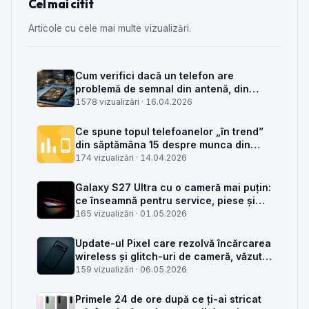
Cel mai citit
Articole cu cele mai multe vizualizări.
Cum verifici dacă un telefon are
problemă de semnal din antenă, din
placa de bază sau din rețea
1578 vizualizări ·
16.04.2026
Ce spune topul telefoanelor „în trend”
din săptămâna 15 despre munca din
service GSM
174 vizualizări ·
14.04.2026
Galaxy S27 Ultra cu o cameră mai puțin:
ce înseamnă pentru service, piese și
client
165 vizualizări ·
01.05.2026
Update-ul Pixel care rezolvă încărcarea
wireless și glitch-uri de cameră, văzut
din service
159 vizualizări ·
06.05.2026
Primele 24 de ore după ce ți-ai stricat