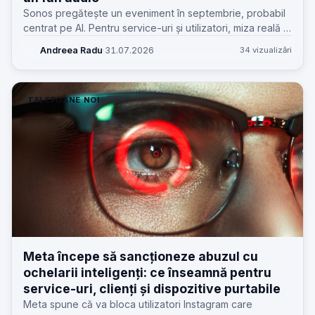
Sonos pregătește un eveniment în septembrie, probabil
centrat pe AI. Pentru service-uri și utilizatori, miza reală e
mai practică: ecosistem, rețea, update-uri, alimentare și
Andreea Radu
·
31.07.2026
34 vizualizări
reparabilitate.
TELEFOANE NOI
Meta începe să sancționeze abuzul cu
ochelarii inteligenți: ce înseamnă pentru
service-uri, clienți și dispozitive purtabile
Meta spune că va bloca utilizatori Instagram care