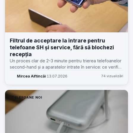
Filtrul de acceptare la intrare pentru
telefoane SH și service, fără să blochezi
recepția
Un proces clar de 2-3 minute pentru trierea telefoanelor
second-hand și a aparatelor intrate în service: ce verifici
imediat, când pui pe hold și cum documentezi fără
Mircea Aiftincăi
·
13.07.2026
74 vizualizări
dispute.
TELEFOANE NOI