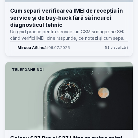
Cum separi verificarea IMEI de recepția în
service și de buy-back fără să încurci
diagnosticul tehnic
Un ghid practic pentru service-uri GSM și magazine SH:
când verifici IMEI, cine răspunde, ce notezi și cum separi
proveniența dispozitivului de constatarea defectului.
Mircea Aiftincăi
·
06.07.2026
51 vizualizări
TELEFOANE NOI