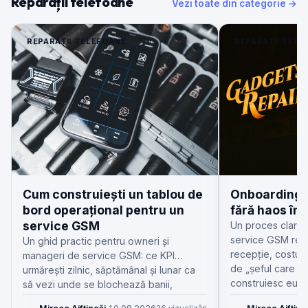
Reparații telefoane
Vezi toate din categorie →
REPARAȚII TELEFOANE
REPARAȚII TELE
Cum construiești un tablou de
Onboarding 
bord operațional pentru un
fără haos în 
service GSM
Un proces clar 
service GSM redu
Un ghid practic pentru owneri și
recepție, costur
manageri de service GSM: ce KPI
de „șeful care ști
urmărești zilnic, săptămânal și lunar ca
construiesc eu, 
să vezi unde se blochează banii,
piesele și reparațiile.