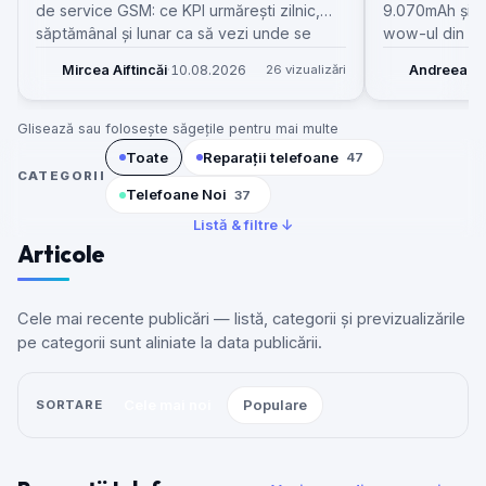
de service GSM: ce KPI urmărești zilnic,
9.070mAh și î
săptămânal și lunar ca să vezi unde se
wow-ul din fi
blochează banii, piesele și reparațiile.
asta pentru se
Mircea Aiftincăi
·
10.08.2026
26 vizualizări
Andreea R
așteptările clie
Glisează sau folosește săgețile pentru mai multe
Toate
Reparații telefoane
47
CATEGORII
Telefoane Noi
37
Listă & filtre ↓
Articole
Cele mai recente publicări — listă, categorii și previzualizările
pe categorii sunt aliniate la data publicării.
Cele mai noi
Populare
SORTARE