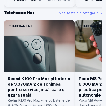
Mircea Aiftincăi
·
10.08.2026
26 vizualizări
Mircea Aiftinc
Telefoane Noi
Vezi toate din categorie →
TELEFOANE NOI
TELEFOANE NOI
Redmi K100 Pro Max și bateria
Poco M8 Powe
de 9.070mAh: ce schimbă
8.000 mAh: c
pentru service, încărcare și
practică pen
uzura reală
autonomie și 
Redmi K100 Pro Max vine cu baterie de
Poco M8 Power v
9.070mAh și încărcare 100W. Dincolo de
Snapdragon 4 Gen