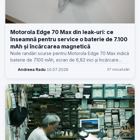
Motorola Edge 70 Max din leak-uri: ce
înseamnă pentru service o baterie de 7.100
mAh și încărcarea magnetică
Noile randări scurse pentru Motorola Edge 70 Max indică
baterie de 7.100 mAh, ecran de 6,82 inci și încărcare
wireless magnetică. Dincolo de wow, pentru service apar
Andreea Radu
·
10.07.2026
37 vizualizări
întrebări foarte practice.
TELEFOANE NOI