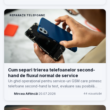
și cost total.
REPARAȚII TELEFOANE
Cum separi trierea telefoanelor second-
hand de fluxul normal de service
Un ghid operațional pentru service-uri GSM care primesc
telefoane second-hand la test, evaluare sau posibilă
reparație și vor să evite amestecul cu intrările normale în
Mircea Aiftincăi
·
20.07.2026
44 vizualizări
atelier.