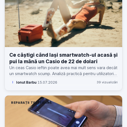
Ce câștigi când lași smartwatch-ul acasă și
pui la mână un Casio de 22 de dolari
Un ceas Casio ieftin poate avea mai mult sens vara decât
un smartwatch scump. Analiză practică pentru utilizatori,
service-uri GSM și clienți care s-au săturat de încărcat
Ionut Barbu
·
15.07.2026
39 vizualizări
I
zilnic.
REPARAȚII TELEFOANE