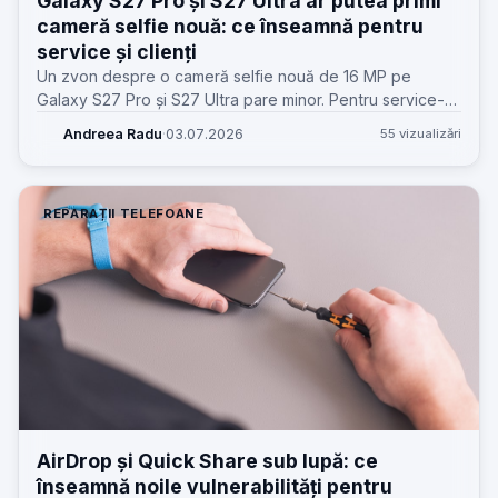
Galaxy S27 Pro și S27 Ultra ar putea primi
cameră selfie nouă: ce înseamnă pentru
service și clienți
Un zvon despre o cameră selfie nouă de 16 MP pe
Galaxy S27 Pro și S27 Ultra pare minor. Pentru service-
uri, poate schimba piese, calibrare, stocuri și așteptările
Andreea Radu
·
03.07.2026
55 vizualizări
clienților.
REPARAȚII TELEFOANE
AirDrop și Quick Share sub lupă: ce
înseamnă noile vulnerabilități pentru