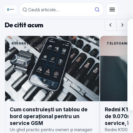
E-GSM
De citit acum
REPARAȚII TELEFOANE
TELEFOANE N
Cum construiești un tablou de
Redmi K100
bord operațional pentru un
de 9.070m
service GSM
service, în
Un ghid practic pentru owneri și manageri
Redmi K100 Pr