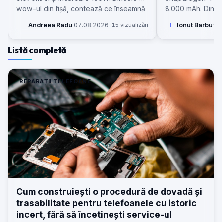
wow-ul din fișă, contează ce înseamnă
8.000 mAh. Dincol
asta pentru service, temperaturi, piese
contează cum se 
Andreea Radu
·
07.08.2026
15 vizualizări
Ionut Barbu
·
05
I
și așteptările clienților.
service și valoare
Listă completă
REPARAȚII TELEFOANE
Cum construiești o procedură de dovadă și
trasabilitate pentru telefoanele cu istoric
incert, fără să încetinești service-ul