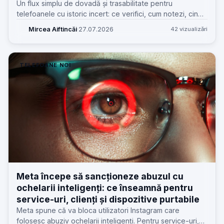
Un flux simplu de dovadă și trasabilitate pentru
telefoanele cu istoric incert: ce verifici, cum notezi, cine
răspunde și cum reduci disputele fără să blochezi
Mircea Aiftincăi
·
27.07.2026
42 vizualizări
recepția.
TELEFOANE NOI
Meta începe să sancționeze abuzul cu
ochelarii inteligenți: ce înseamnă pentru
service-uri, clienți și dispozitive purtabile
Meta spune că va bloca utilizatori Instagram care
folosesc abuziv ochelarii inteligenți. Pentru service-uri,