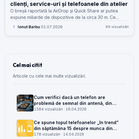
clienți, service-uri și telefoanele din atelier
O breșă raportată la AirDrop și Quick Share ar putea
expune miliarde de dispozitive de la circa 30 m. Ce
trebuie să știe un service GSM și cum îți protejezi
Ionut Barbu
·
01.07.2026
66 vizualizări
I
telefonul.
Cel mai citit
Articole cu cele mai multe vizualizări.
Cum verifici dacă un telefon are
problemă de semnal din antenă, din
placa de bază sau din rețea
1584 vizualizări ·
16.04.2026
Ce spune topul telefoanelor „în trend”
din săptămâna 15 despre munca din
service GSM
178 vizualizări ·
14.04.2026