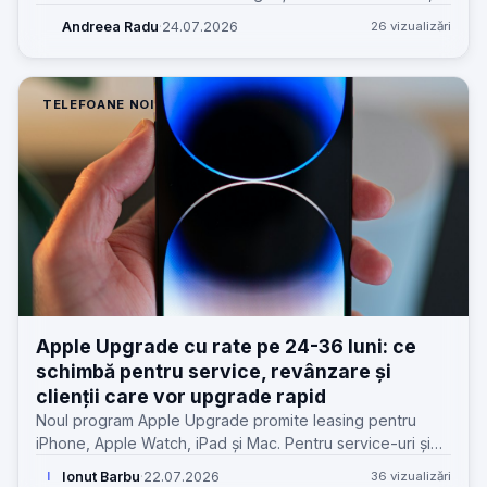
știrea contează mai mult decât pare: hardware purtabil,
Andreea Radu
·
24.07.2026
26 vizualizări
confidențialitate și așteptări noi de la clienți.
TELEFOANE NOI
Apple Upgrade cu rate pe 24-36 luni: ce
schimbă pentru service, revânzare și
clienții care vor upgrade rapid
Noul program Apple Upgrade promite leasing pentru
iPhone, Apple Watch, iPad și Mac. Pentru service-uri și
clienți, miza reală e alta: reparații, uzură, valoare de retur
Ionut Barbu
·
22.07.2026
36 vizualizări
I