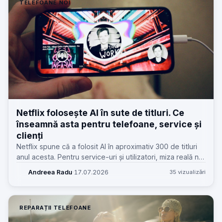
TELEFOANE NOI
Netflix folosește AI în sute de titluri. Ce
înseamnă asta pentru telefoane, service și
clienți
Netflix spune că a folosit AI în aproximativ 300 de titluri
anul acesta. Pentru service-uri și utilizatori, miza reală nu
e „AI”, ci presiunea pe hardware, baterie și calitatea
Andreea Radu
·
17.07.2026
35 vizualizări
experienței.
REPARAȚII TELEFOANE