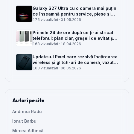
Galaxy S27 Ultra cu o cameră mai puțin:
ce înseamnă pentru service, piese și
client
175 vizualizări ·
01.05.2026
Primele 24 de ore după ce ți-ai stricat
telefonul: plan clar, greșeli de evitat și
când mai merită reparat
168 vizualizări ·
18.04.2026
Update-ul Pixel care rezolvă încărcarea
wireless și glitch-uri de cameră, văzut
din service
163 vizualizări ·
06.05.2026
Autori pe site
Andreea Radu
Ionut Barbu
Mircea Aiftincăi