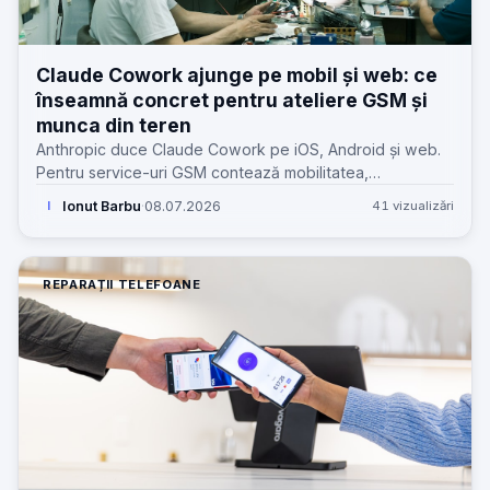
Claude Cowork ajunge pe mobil și web: ce
înseamnă concret pentru ateliere GSM și
munca din teren
Anthropic duce Claude Cowork pe iOS, Android și web.
Pentru service-uri GSM contează mobilitatea,
continuitatea sesiunilor și limitele clare față de desktop.
Ionut Barbu
·
08.07.2026
41 vizualizări
I
REPARAȚII TELEFOANE