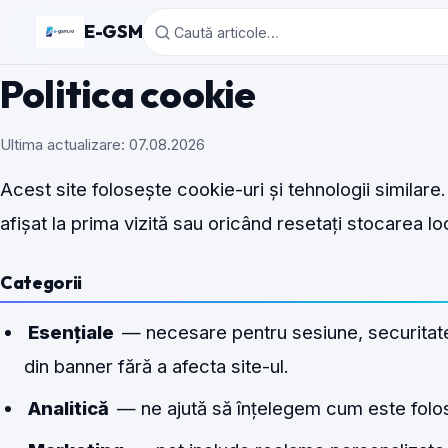
E-GSM
Politica cookie
Ultima actualizare: 07.08.2026
Acest site folosește cookie-uri și tehnologii similare.
afișat la prima vizită sau oricând resetați stocarea lo
Categorii
Esențiale
— necesare pentru sesiune, securitate 
din banner fără a afecta site-ul.
Analitică
— ne ajută să înțelegem cum este folosi