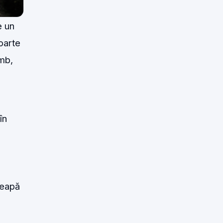
e un
foarte
mb,
ă
în
ceapă