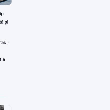
ip
tă și
Chiar
fie