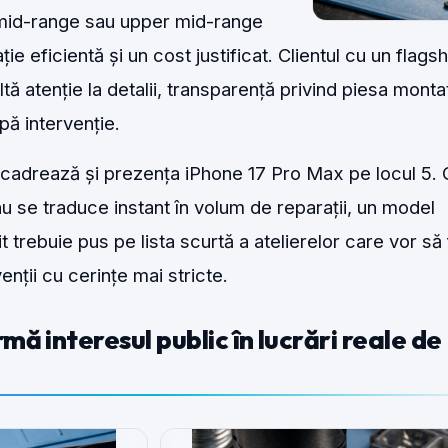
 mid-range sau upper mid-range
e eficientă și un cost justificat. Clientul cu un flagsh
ă atenție la detalii, transparență privind piesa monta
pă intervenție.
ncadrează și prezența iPhone 17 Pro Max pe locul 5. 
nu se traduce instant în volum de reparații, un model
 trebuie pus pe lista scurtă a atelierelor care vor să 
enții cu cerințe mai stricte.
ă interesul public în lucrări reale de