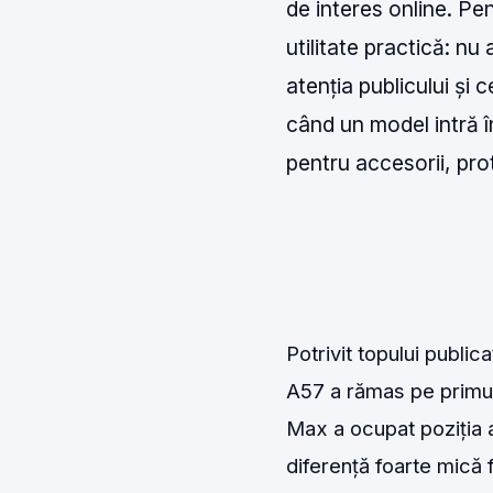
de interes online. Pe
utilitate practică: nu
atenția publicului și 
când un model intră î
pentru accesorii, pro
Potrivit topului publ
A57 a rămas pe primul
Max a ocupat poziția a 
diferență foarte mică 