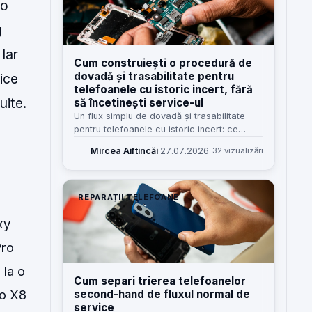
 o
g
 Iar
Cum construiești o procedură de
dovadă și trasabilitate pentru
ice
telefoanele cu istoric incert, fără
uite.
să încetinești service-ul
Un flux simplu de dovadă și trasabilitate
pentru telefoanele cu istoric incert: ce
verifici, cum notezi, cine răspunde și cum
Mircea Aiftincăi
·
27.07.2026
32 vizualizări
reduci disputele fără să blochezi recepția.
REPARAȚII TELEFOANE
xy
Pro
 la o
Cum separi trierea telefoanelor
co X8
second-hand de fluxul normal de
service