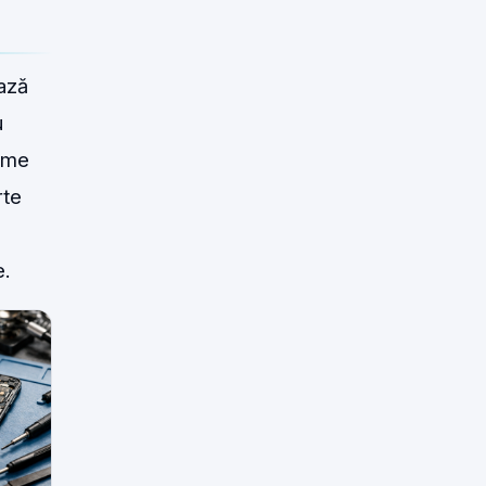
ază
u
lume
rte
e.