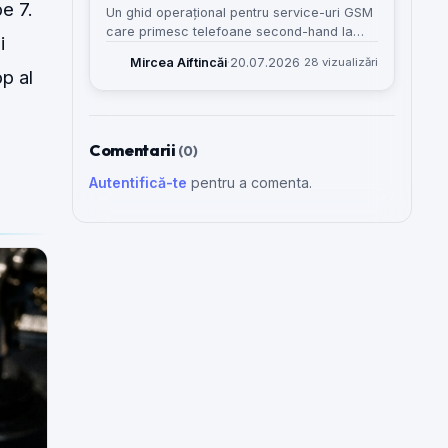
e 7.
Un ghid operațional pentru service-uri GSM
care primesc telefoane second-hand la
i
test, evaluare sau posibilă reparație și vor
Mircea Aiftincăi
·
20.07.2026
28 vizualizări
să evite amestecul cu intrările normale în
p al
atelier.
Comentarii
(0)
Autentifică-te
pentru a comenta.