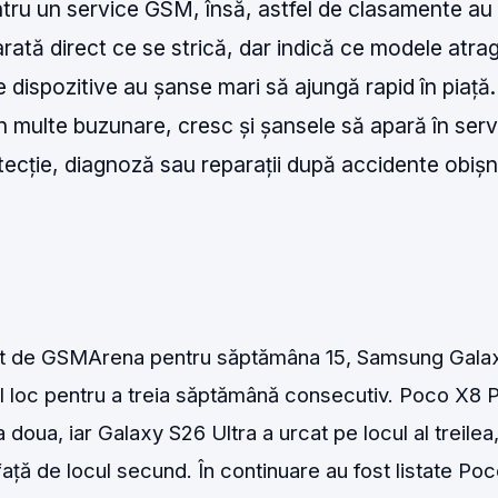
ntru un service GSM, însă, astfel de clasamente au
 arată direct ce se strică, dar indică ce modele atra
ce dispozitive au șanse mari să ajungă rapid în piață.
n multe buzunare, cresc și șansele să apară în serv
tecție, diagnoză sau reparații după accidente obișn
icat de GSMArena pentru săptămâna 15, Samsung Gala
 loc pentru a treia săptămână consecutiv. Poco X8 
doua, iar Galaxy S26 Ultra a urcat pe locul al treilea,
față de locul secund. În continuare au fost listate Po