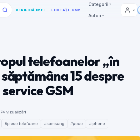
Categorii
VERIFICĂ IMEI
LICITAȚII GSM
Autori
opul telefoanelor „în
n săptămâna 15 despre
 service GSM
174 vizualizări
#piese telefoane
#samsung
#poco
#iphone