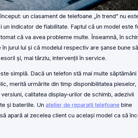
 început: un clasament de telefoane „în trend” nu est
ci un indicator de fiabilitate. Faptul că un model este 
tomat că va avea probleme multe. Înseamnă, în schi
 în jurul lui și că modelul respectiv are șanse bune s
orii și, mai târziu, intervenții în service.
 este simplă. Dacă un telefon stă mai multe săptămâni 
lic, merită urmărite din timp disponibilitatea pieselor,
e versiuni, calitatea display-urilor de schimb, adezivii
te și bateriile. Un
atelier de reparații telefoane
bine
 să apară al zecelea client cu același model ca să în