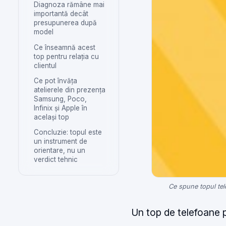
Diagnoza rămâne mai
importantă decât
presupunerea după
model
Ce înseamnă acest
top pentru relația cu
clientul
Ce pot învăța
atelierele din prezența
Samsung, Poco,
Infinix și Apple în
același top
Concluzie: topul este
un instrument de
orientare, nu un
verdict tehnic
Ce spune topul te
Un top de telefoane p