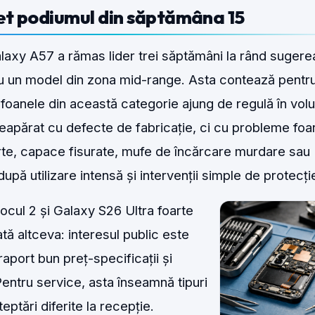
et podiumul din săptămâna 15
axy A57 a rămas lider trei săptămâni la rând sugere
tru un model din zona mid-range. Asta contează pentr
foanele din această categorie ajung de regulă în vo
u neapărat cu defecte de fabricație, ci cu probleme foa
rte, capace fisurate, mufe de încărcare murdare sau
după utilizare intensă și intervenții simple de protecți
cul 2 și Galaxy S26 Ultra foarte
tă altceva: interesul public este
raport bun preț-specificații și
ntru service, asta înseamnă tipuri
șteptări diferite la recepție.