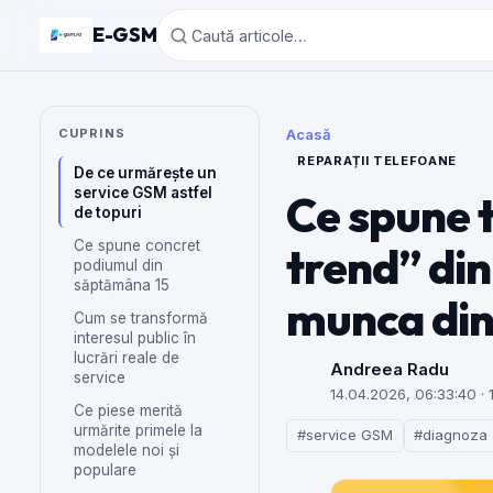
E-GSM
CUPRINS
Acasă
REPARAȚII TELEFOANE
De ce urmărește un
service GSM astfel
Ce spune t
de topuri
Ce spune concret
trend” di
podiumul din
săptămâna 15
munca din
Cum se transformă
interesul public în
lucrări reale de
Andreea Radu
service
14.04.2026, 06:33:40
· 
Ce piese merită
urmărite primele la
#service GSM
#diagnoza
modelele noi și
populare