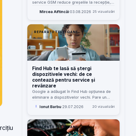
service GSM reduce greșelile la recepție,
costurile omise și dependența de „șeful
Mircea Aiftincăi
·
03.08.2026
25 vizualizări
care știe tot”. Iată cum îl construiesc eu,
pas cu pas.
REPARAȚII TELEFOANE
Find Hub te lasă să ștergi
dispozitivele vechi: de ce
contează pentru service și
revânzare
Google a adăugat în Find Hub opțiunea de
eliminare a dispozitivelor vechi. Pare un
detaliu minor, dar pentru service, revânzare
Ionut Barbu
·
29.07.2026
20 vizualizări
I
și clienți înseamnă mai puțină confuzie și
mai puține blocaje.
cițiu
REPARAȚII TELEFOANE