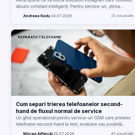
abuziv ochelarii inteligenți. Pentru service-uri, știrea
contează mai mult decât pare: hardware purtabil,
Andreea Radu
·
24.07.2026
21 vizualizări
confidențialitate și așteptări noi de la clienți.
REPARAȚII TELEFOANE
Cum separi trierea telefoanelor second-
hand de fluxul normal de service
Un ghid operațional pentru service-uri GSM care primesc
telefoane second-hand la test, evaluare sau posibilă
reparație și vor să evite amestecul cu intrările normale în
Mircea Aiftincăi
·
20.07.2026
40 vizualizări