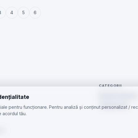
3
4
5
6
CATEGORII
Reparații telefoan
dențialitate
Telefoane Noi
ale pentru funcționare. Pentru analiză și conținut personalizat / r
 acordul tău.
 cu