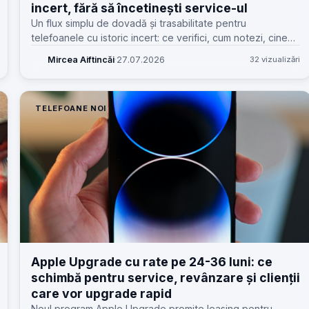
incert, fără să încetinești service-ul
Un flux simplu de dovadă și trasabilitate pentru
telefoanele cu istoric incert: ce verifici, cum notezi, cine
răspunde și cum reduci disputele fără să blochezi
Mircea Aiftincăi
·
27.07.2026
32 vizualizări
recepția.
TELEFOANE NOI
Apple Upgrade cu rate pe 24-36 luni: ce
schimbă pentru service, revânzare și clienții
care vor upgrade rapid
Noul program Apple Upgrade promite leasing pentru