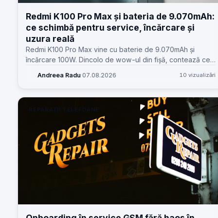
Redmi K100 Pro Max și bateria de 9.070mAh:
ce schimbă pentru service, încărcare și
uzura reală
Redmi K100 Pro Max vine cu baterie de 9.070mAh și
încărcare 100W. Dincolo de wow-ul din fișă, contează ce
înseamnă asta pentru service, temperaturi, piese și
Andreea Radu
·
07.08.2026
10 vizualizări
așteptările clienților.
REPARAȚII TELEFOANE
Onboarding în service GSM fără haos în