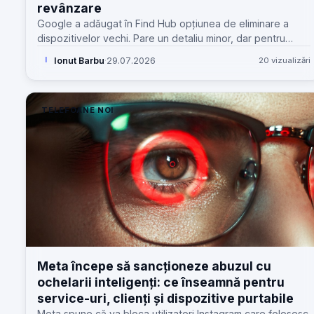
revânzare
Google a adăugat în Find Hub opțiunea de eliminare a
dispozitivelor vechi. Pare un detaliu minor, dar pentru
service, revânzare și clienți înseamnă mai puțină confuzie
Ionut Barbu
·
29.07.2026
20 vizualizări
I
și mai puține blocaje.
TELEFOANE NOI
Meta începe să sancționeze abuzul cu
ochelarii inteligenți: ce înseamnă pentru
service-uri, clienți și dispozitive purtabile
Meta spune că va bloca utilizatori Instagram care folosesc