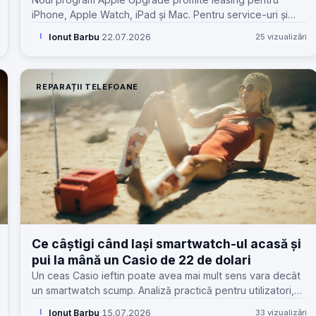
iPhone, Apple Watch, iPad și Mac. Pentru service-uri și
clienți, miza reală e alta: reparații, uzură, valoare de retur
Ionut Barbu
·
22.07.2026
25 vizualizări
I
și cost total.
REPARAȚII TELEFOANE
Ce câștigi când lași smartwatch-ul acasă și
pui la mână un Casio de 22 de dolari
Un ceas Casio ieftin poate avea mai mult sens vara decât
un smartwatch scump. Analiză practică pentru utilizatori,
service-uri GSM și clienți care s-au săturat de încărcat
Ionut Barbu
·
15.07.2026
33 vizualizări
I