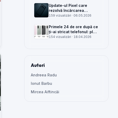
Update-ul Pixel care
rezolvă încărcarea
wireless și glitch-uri de
159 vizualizări ·
06.05.2026
cameră, văzut din service
Primele 24 de ore după ce
ți-ai stricat telefonul: plan
clar, greșeli de evitat și
154 vizualizări ·
18.04.2026
când mai merită reparat
Autori
Andreea Radu
Ionut Barbu
Mircea Aiftincăi