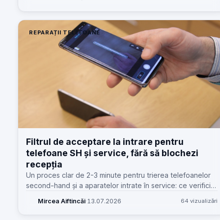
atelier.
REPARAȚII TELEFOANE
Filtrul de acceptare la intrare pentru
telefoane SH și service, fără să blochezi
recepția
Un proces clar de 2-3 minute pentru trierea telefoanelor
second-hand și a aparatelor intrate în service: ce verifici
imediat, când pui pe hold și cum documentezi fără
Mircea Aiftincăi
·
13.07.2026
64 vizualizări
dispute.