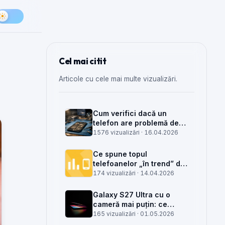
Cel mai citit
Articole cu cele mai multe vizualizări.
Cum verifici dacă un
telefon are problemă de
semnal din antenă, din
1576 vizualizări ·
16.04.2026
placa de bază sau din
rețea
Ce spune topul
telefoanelor „în trend” din
săptămâna 15 despre
174 vizualizări ·
14.04.2026
munca din service GSM
Galaxy S27 Ultra cu o
cameră mai puțin: ce
înseamnă pentru service,
165 vizualizări ·
01.05.2026
piese și client