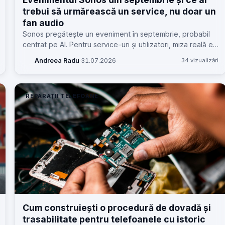
trebui să urmărească un service, nu doar un
fan audio
Sonos pregătește un eveniment în septembrie, probabil
centrat pe AI. Pentru service-uri și utilizatori, miza reală e
mai practică: ecosistem, rețea, update-uri, alimentare și
Andreea Radu
·
31.07.2026
34 vizualizări
reparabilitate.
REPARAȚII TELEFOANE
Cum construiești o procedură de dovadă și
trasabilitate pentru telefoanele cu istoric