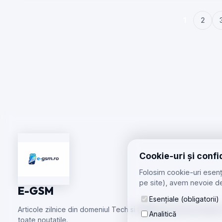
1
2
Cookie-uri și confi
Folosim cookie-uri esenți
pe site), avem nevoie de
E-GSM
Esențiale (obligatorii)
Articole zilnice din domeniul Tech si GSM care te tin la curent
Analitică
toate noutatile.