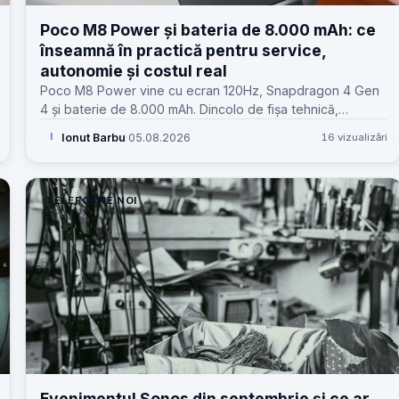
Poco M8 Power și bateria de 8.000 mAh: ce
înseamnă în practică pentru service,
autonomie și costul real
Poco M8 Power vine cu ecran 120Hz, Snapdragon 4 Gen
4 și baterie de 8.000 mAh. Dincolo de fișa tehnică,
contează cum se traduce asta în uz, service și valoare
Ionut Barbu
·
05.08.2026
16 vizualizări
I
reală.
TELEFOANE NOI
Evenimentul Sonos din septembrie și ce ar