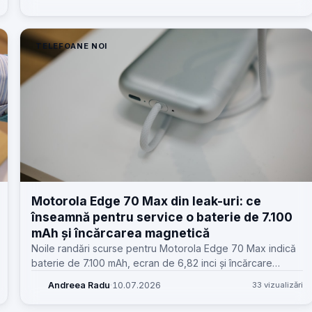
zilnic.
TELEFOANE NOI
Motorola Edge 70 Max din leak-uri: ce
înseamnă pentru service o baterie de 7.100
mAh și încărcarea magnetică
Noile randări scurse pentru Motorola Edge 70 Max indică
baterie de 7.100 mAh, ecran de 6,82 inci și încărcare
wireless magnetică. Dincolo de wow, pentru service apar
Andreea Radu
·
10.07.2026
33 vizualizări
întrebări foarte practice.