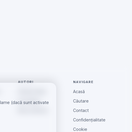
AUTORI
NAVIGARE
e
Andreea Radu
Acasă
Ionut Barbu
Căutare
eclame (dacă sunt activate
Mircea Aiftincăi
Contact
Confidențialitate
Cookie