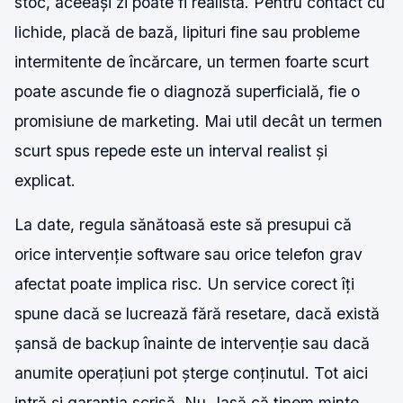
stoc, aceeași zi poate fi realistă. Pentru contact cu
lichide, placă de bază, lipituri fine sau probleme
intermitente de încărcare, un termen foarte scurt
poate ascunde fie o diagnoză superficială, fie o
promisiune de marketing. Mai util decât un termen
scurt spus repede este un interval realist și
explicat.
La date, regula sănătoasă este să presupui că
orice intervenție software sau orice telefon grav
afectat poate implica risc. Un service corect îți
spune dacă se lucrează fără resetare, dacă există
șansă de backup înainte de intervenție sau dacă
anumite operațiuni pot șterge conținutul. Tot aici
intră și garanția scrisă. Nu „lasă că ținem minte