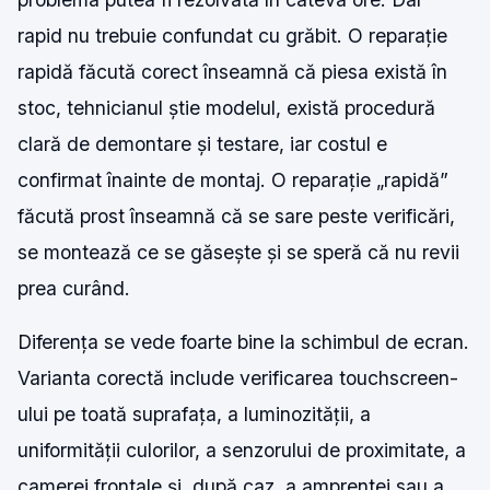
rapid nu trebuie confundat cu grăbit. O reparație
rapidă făcută corect înseamnă că piesa există în
stoc, tehnicianul știe modelul, există procedură
clară de demontare și testare, iar costul e
confirmat înainte de montaj. O reparație „rapidă”
făcută prost înseamnă că se sare peste verificări,
se montează ce se găsește și se speră că nu revii
prea curând.
Diferența se vede foarte bine la schimbul de ecran.
Varianta corectă include verificarea touchscreen-
ului pe toată suprafața, a luminozității, a
uniformității culorilor, a senzorului de proximitate, a
camerei frontale și, după caz, a amprentei sau a