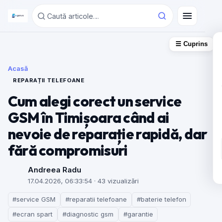
☰ Cuprins
Acasă
REPARAȚII TELEFOANE
Cum alegi corect un service
GSM în Timișoara când ai
nevoie de reparație rapidă, dar
fără compromisuri
Andreea Radu
17.04.2026, 06:33:54
· 43 vizualizări
#service GSM
#reparatii telefoane
#baterie telefon
#ecran spart
#diagnostic gsm
#garantie