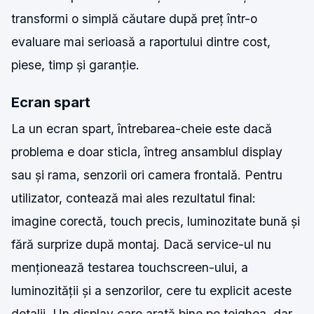
transformi o simplă căutare după preț într-o
evaluare mai serioasă a raportului dintre cost,
piese, timp și garanție.
Ecran spart
La un ecran spart, întrebarea-cheie este dacă
problema e doar sticla, întreg ansamblul display
sau și rama, senzorii ori camera frontală. Pentru
utilizator, contează mai ales rezultatul final:
imagine corectă, touch precis, luminozitate bună și
fără surprize după montaj. Dacă service-ul nu
menționează testarea touchscreen-ului, a
luminozității și a senzorilor, cere tu explicit aceste
detalii. Un display care arată bine pe tejghea, dar