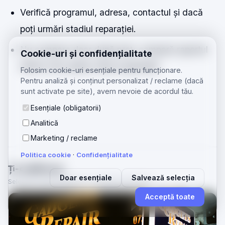
Verifică programul, adresa, contactul și dacă
poți urmări stadiul reparației.
Nu compara doar după preț; compară raportul
Cookie-uri și confidențialitate
dintre cost, piesă, timp și garanție.
Folosim cookie-uri esențiale pentru funcționare.
Pentru analiză și conținut personalizat / reclame (dacă
sunt activate pe site), avem nevoie de acordul tău.
Esențiale (obligatorii)
Analitică
Marketing / reclame
Politica cookie
·
Confidențialitate
Ți-ar plăcea și
Doar esențiale
Salvează selecția
Selectate după categorie și subiecte apropiate.
Acceptă toate
REPARAȚII TELEFOANE