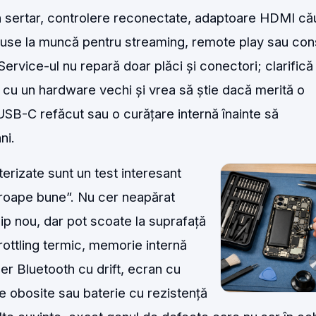
n sertar, controlere reconectate, adaptoare HDMI că
 puse la muncă pentru streaming, remote play sau co
. Service-ul nu repară doar plăci și conectori; clarifică 
ne cu un hardware vechi și vrea să știe dacă merită o
USB-C refăcut sau o curățare internă înainte să
ni.
terizate sunt un test interesant
proape bune”. Nu cer neapărat
ip nou, dar pot scoate la suprafață
ottling termic, memorie internă
ler Bluetooth cu drift, ecran cu
e obosite sau baterie cu rezistență