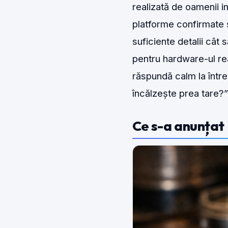
realizată de oamenii i
platforme confirmate ș
suficiente detalii cât 
pentru hardware-ul rea
răspundă calm la într
încălzește prea tare?”
Ce s-a anunțat