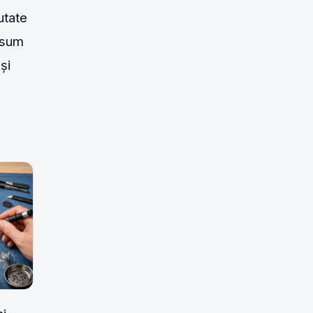
utate
nsum
și