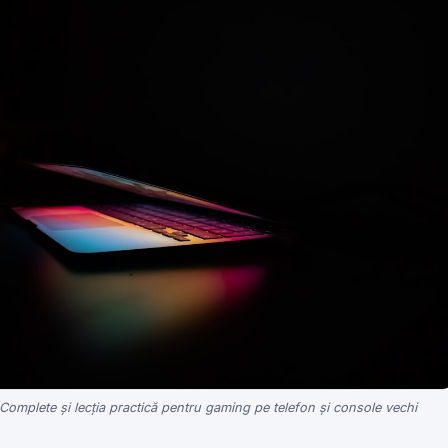
Complete și lecția practică pentru gaming pe telefon și console vechi