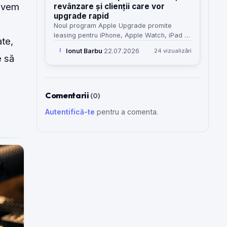
 avem
revânzare și clienții care vor
upgrade rapid
Noul program Apple Upgrade promite
leasing pentru iPhone, Apple Watch, iPad și
ate,
Mac. Pentru service-uri și clienți, miza reală
Ionut Barbu
·
22.07.2026
24 vizualizări
I
e alta: reparații, uzură, valoare de retur și
e să
cost total.
Comentarii
(0)
Autentifică-te
pentru a comenta.