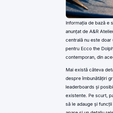
Informația de bază e 
anunțat de A&R Atelier
centrală nu este doar 
pentru Ecco the Dolph
contemporan, din acee
Mai există câteva deta
despre îmbunătățiri g
leaderboards și posibi
existente. Pe scurt, p
să le adauge și funcți
apare și un detaliu re