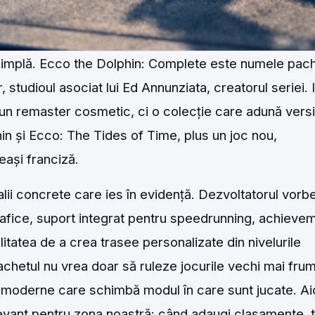
simplă. Ecco the Dolphin: Complete este numele pach
, studioul asociat lui Ed Annunziata, creatorul seriei.
un remaster cosmetic, ci o colecție care adună versi
in și Ecco: The Tides of Time, plus un joc nou,
ași franciză.
lii concrete care ies în evidență. Dezvoltatorul vorb
rafice, suport integrat pentru speedrunning, achieve
litatea de a crea trasee personalizate din nivelurile
achetul nu vrea doar să ruleze jocurile vechi mai frum
i moderne care schimbă modul în care sunt jucate. Ai
levant pentru zona noastră: când adaugi clasamente, 