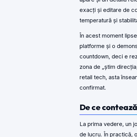
exacți și editare de co
temperatură și stabilit
În acest moment lipsesc
platforme și o demonstr
countdown, deci e rezo
zona de „știm direcția,
retail tech, asta înse
confirmat.
De ce contează
La prima vedere, un j
de lucru. În practică,