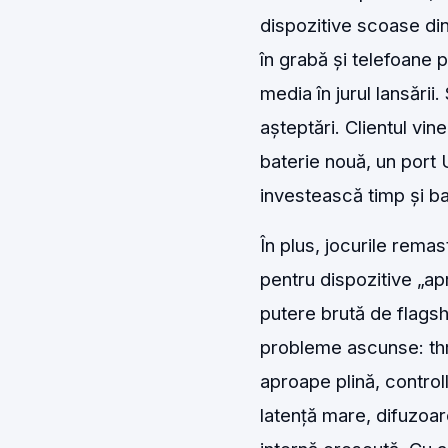
dispozitive scoase di
în grabă și telefoane
media în jurul lansării
așteptări. Clientul vi
baterie nouă, un port 
investească timp și ba
În plus, jocurile remas
pentru dispozitive „a
putere brută de flagsh
probleme ascunse: thr
aproape plină, control
latență mare, difuzoar