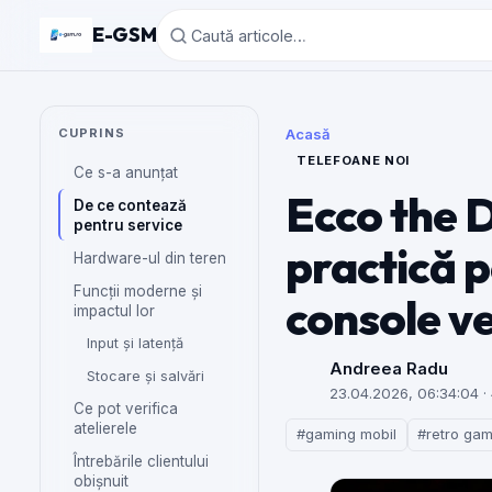
E-GSM
CUPRINS
Acasă
TELEFOANE NOI
Ce s-a anunțat
Ecco the D
De ce contează
pentru service
practică p
Hardware-ul din teren
Funcții moderne și
console v
impactul lor
Input și latență
Andreea Radu
Stocare și salvări
23.04.2026, 06:34:04
· 
Ce pot verifica
atelierele
#gaming mobil
#retro ga
Întrebările clientului
obișnuit