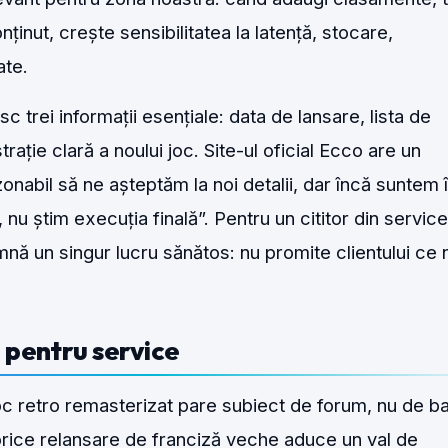
nținut, crește sensibilitatea la latență, stocare,
ate.
 trei informații esențiale: data de lansare, lista de
ație clară a noului joc. Site-ul oficial Ecco are un
nabil să ne așteptăm la noi detalii, dar încă suntem 
 nu știm execuția finală”. Pentru un cititor din servic
amnă un singur lucru sănătos: nu promite clientului ce 
 pentru service
oc retro remasterizat pare subiect de forum, nu de b
 orice relansare de franciză veche aduce un val de