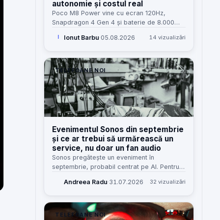
autonomie și costul real
Poco M8 Power vine cu ecran 120Hz,
Snapdragon 4 Gen 4 și baterie de 8.000
mAh. Dincolo de fișa tehnică, contează cum
Ionut Barbu
·
05.08.2026
14 vizualizări
I
se traduce asta în uz, service și valoare
reală.
TELEFOANE NOI
Evenimentul Sonos din septembrie
și ce ar trebui să urmărească un
service, nu doar un fan audio
Sonos pregătește un eveniment în
septembrie, probabil centrat pe AI. Pentru
service-uri și utilizatori, miza reală e mai
Andreea Radu
·
31.07.2026
32 vizualizări
practică: ecosistem, rețea, update-uri,
alimentare și reparabilitate.
TELEFOANE NOI