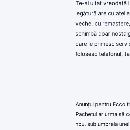
Te-ai uitat vreodată l
legătură are cu ateli
veche, cu remastere, 
schimbă doar nostalgi
care le primesc servi
folosesc telefonul, t
Anunțul pentru Ecco t
Pachetul ar urma să c
nou, sub umbrela unei 