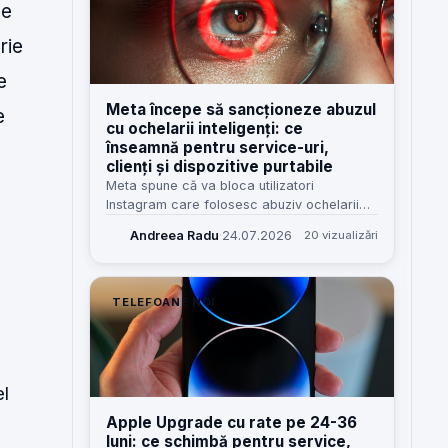
ce
rie
e
Meta începe să sancționeze abuzul
e
cu ochelarii inteligenți: ce
înseamnă pentru service-uri,
clienți și dispozitive purtabile
Meta spune că va bloca utilizatori
Instagram care folosesc abuziv ochelarii
inteligenți. Pentru service-uri, știrea
Andreea Radu
·
24.07.2026
20 vizualizări
contează mai mult decât pare: hardware
purtabil, confidențialitate și așteptări noi de
la clienți.
TELEFOANE NOI
el
Apple Upgrade cu rate pe 24-36
luni: ce schimbă pentru service,