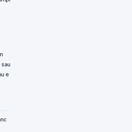
în
e sau
nu e
anc