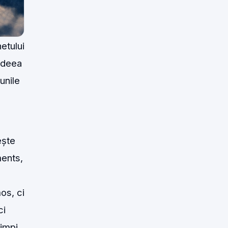
etului
 Ideea
unile
ește
ments,
os, ci
ci
timpi