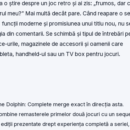
a o știre despre un joc retro și ai zis: „frumos, dar 
erul meu?” Mai multă decât pare. Când reapare o se
funcții moderne și promisiunea unui titlu nou, nu s
a din comentarii. Se schimbă și tipul de întrebări p
ce-urile, magazinele de accesorii și oamenii care
ableta, handheld-ul sau un TV box pentru jocuri.
he Dolphin: Complete merge exact în direcția asta.
ombine remasterele primelor două jocuri cu un sequ
ediții prezentate drept experiența completă a seriei,