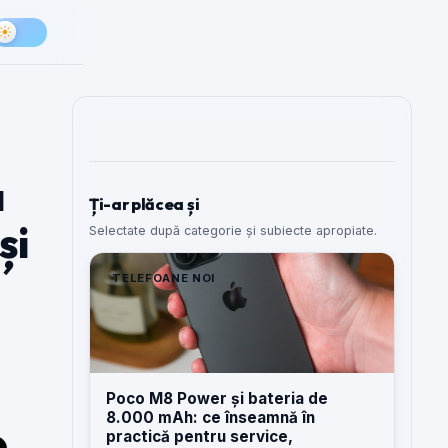
a
Ți-ar plăcea și
și
Selectate după categorie și subiecte apropiate.
TELEFOANE NOI
Poco M8 Power și bateria de
8.000 mAh: ce înseamnă în
practică pentru service,