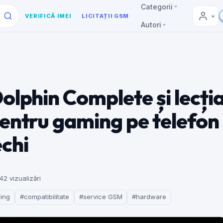
Categorii
VERIFICĂ IMEI
LICITAȚII GSM
Autori
olphin Complete și lecți
entru gaming pe telefon 
echi
42 vizualizări
ming
#compatibilitate
#service GSM
#hardware