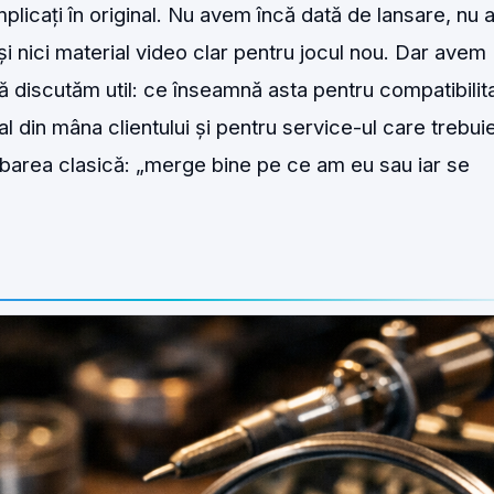
mplicați în original. Nu avem încă dată de lansare, nu
i nici material video clar pentru jocul nou. Dar avem
să discutăm util: ce înseamnă asta pentru compatibilit
l din mâna clientului și pentru service-ul care trebui
ebarea clasică: „merge bine pe ce am eu sau iar se