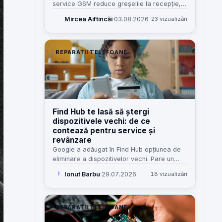
service GSM reduce greșelile la recepție,
costurile omise și dependența de „șeful
Mircea Aiftincăi
·
03.08.2026
23 vizualizări
care știe tot”. Iată cum îl construiesc eu,
pas cu pas.
REPARAȚII TELEFOANE
Find Hub te lasă să ștergi
dispozitivele vechi: de ce
contează pentru service și
revânzare
Google a adăugat în Find Hub opțiunea de
eliminare a dispozitivelor vechi. Pare un
detaliu minor, dar pentru service, revânzare
Ionut Barbu
·
29.07.2026
18 vizualizări
I
și clienți înseamnă mai puțină confuzie și
mai puține blocaje.
REPARAȚII TELEFOANE