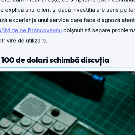
e explică unui client și dacă investiția are sens pe t
ează experiența unui service care face diagnoză atent
 GSM de pe Brâncoveanu
obișnuit să separe problem
rivire de utilizare.
 100 de dolari schimbă discuția