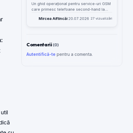
Un ghid operațional pentru service-uri GSM
care primesc telefoane second-hand la
test, evaluare sau posibilă reparație și vor
ar
Mircea Aiftincăi
·
20.07.2026
27 vizualizări
să evite amestecul cu intrările normale în
atelier.
a:
Comentarii
(0)
t
Autentifică-te
pentru a comenta.
util
dică
ate cu