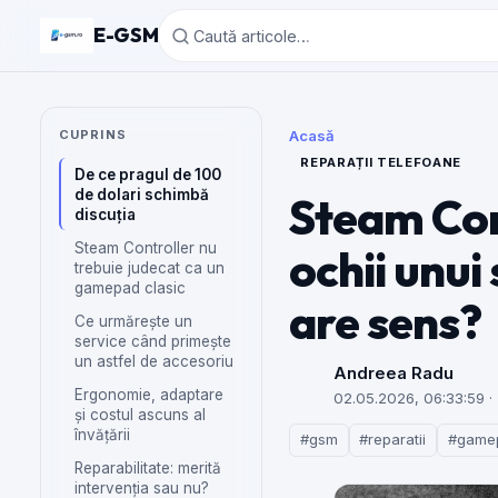
E-GSM
CUPRINS
Acasă
REPARAȚII TELEFOANE
De ce pragul de 100
de dolari schimbă
Steam Cont
discuția
Steam Controller nu
ochii unui
trebuie judecat ca un
gamepad clasic
are sens?
Ce urmărește un
service când primește
un astfel de accesoriu
Andreea Radu
Ergonomie, adaptare
02.05.2026, 06:33:59
· 
și costul ascuns al
învățării
#gsm
#reparatii
#game
Reparabilitate: merită
intervenția sau nu?