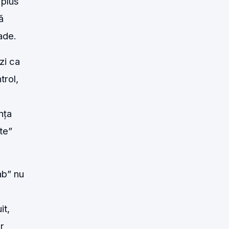
 plus
ă
ade.
zi ca
trol,
nța
te”
ab” nu
it,
r