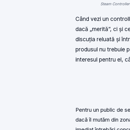
Steam Controller 
Când vezi un controll
dacă „merită”, ci și 
discuția reluată și î
produsul nu trebuie p
interesul pentru el, câ
Pentru un public de se
dacă îl mutăm din zona
imediat întrebări con