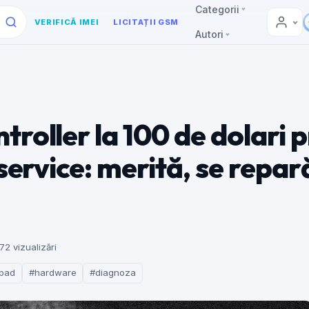
Categorii
VERIFICĂ IMEI
LICITAȚII GSM
Autori
roller la 100 de dolari p
 service: merită, se repar
72 vizualizări
pad
#hardware
#diagnoza