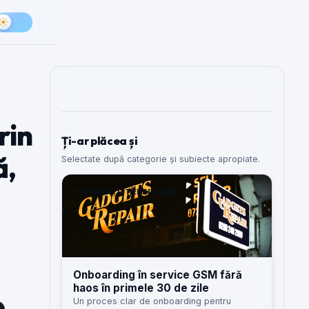
rin
Ți-ar plăcea și
ă,
Selectate după categorie și subiecte apropiate.
REPARAȚII TELEFOANE
Onboarding în service GSM fără
haos în primele 30 de zile
Un proces clar de onboarding pentru