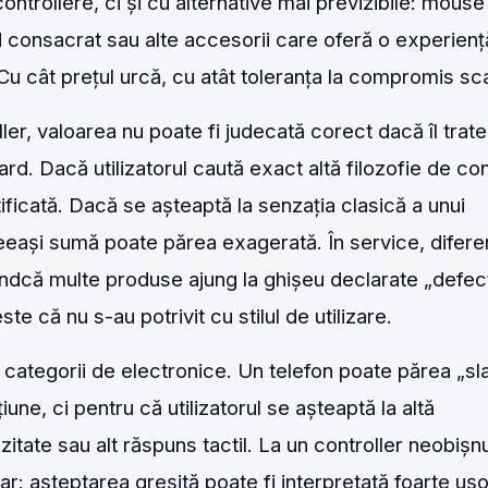
ontrollere, ci și cu alternative mai previzibile: mouse
 consacrat sau alte accesorii care oferă o experienț
. Cu cât prețul urcă, cu atât toleranța la compromis sc
ler, valoarea nu poate fi judecată corect dacă îl trate
rd. Dacă utilizatorul caută exact altă filozofie de con
ficată. Dacă se așteaptă la senzația clasică a unui
eași sumă poate părea exagerată. În service, difere
iindcă multe produse ajung la ghișeu declarate „defec
e că nu s-au potrivit cu stilul de utilizare.
e categorii de electronice. Un telefon poate părea „sl
une, ci pentru că utilizatorul se așteaptă la altă
itate sau alt răspuns tactil. La un controller neobișnu
r: așteptarea greșită poate fi interpretată foarte ușo