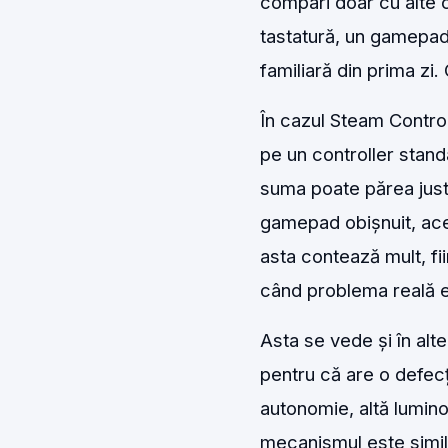
compari doar cu alte c
tastatură, un gamepad
familiară din prima zi
În cazul Steam Control
pe un controller standa
suma poate părea justi
gamepad obișnuit, ace
asta contează mult, f
când problema reală est
Asta se vede și în alt
pentru că are o defecți
autonomie, altă luminoz
mecanismul este simila