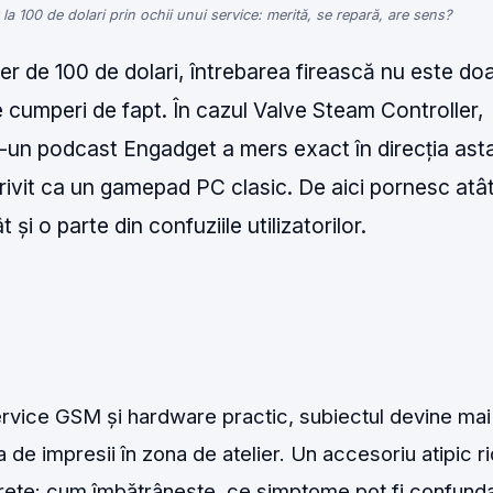
la 100 de dolari prin ochii unui service: merită, se repară, are sens?
er de 100 de dolari, întrebarea firească nu este do
ce cumperi de fapt. În cazul Valve Steam Controller,
ntr-un podcast Engadget a mers exact în direcția ast
rivit ca un gamepad PC clasic. De aici pornesc atâ
t și o parte din confuziile utilizatorilor.
rvice GSM și hardware practic, subiectul devine mai 
 de impresii în zona de atelier. Un accesoriu atipic ri
crete: cum îmbătrânește, ce simptome pot fi confund