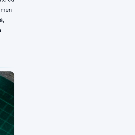
ermen
ă,
a