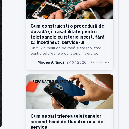
Cum construiești o procedură de
dovadă și trasabilitate pentru
telefoanele cu istoric incert, fără
să încetinești service-ul
Un flux simplu de dovadă și trasabilitate
pentru telefoanele cu istoric incert: ce
verifici, cum notezi, cine răspunde și cum
Mircea Aiftincăi
·
27.07.2026
30 vizualizări
reduci disputele fără să blochezi recepția.
REPARAȚII TELEFOANE
Cum separi trierea telefoanelor
second-hand de fluxul normal de
service