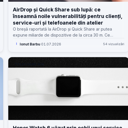
AirDrop și Quick Share sub lupă: ce
înseamnă noile vulnerabilități pentru clienți,
service-uri și telefoanele din atelier
O breșă raportată la AirDrop și Quick Share ar putea
expune miliarde de dispozitive de la circa 30 m. Ce
trebuie să știe un service GSM și cum îți protejezi
Ionut Barbu
·
01.07.2026
54 vizualizări
I
telefonul.
TELEFOANE NOI
Honor Watch 6 văzut prin ochii unui service