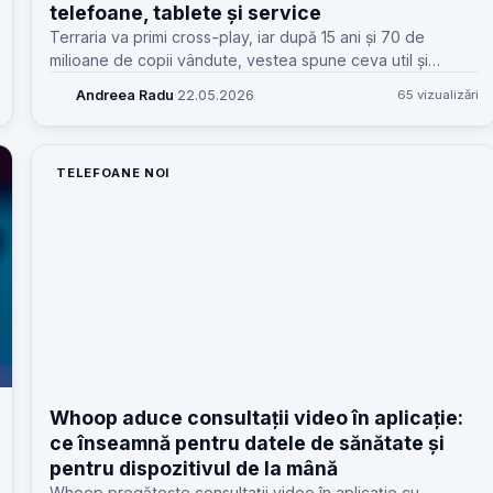
telefoane, tablete și service
Terraria va primi cross-play, iar după 15 ani și 70 de
milioane de copii vândute, vestea spune ceva util și
pentru service-uri: cum verifici dacă telefonul clientului
Andreea Radu
·
22.05.2026
65 vizualizări
chiar ține pasul.
TELEFOANE NOI
Whoop aduce consultații video în aplicație:
ce înseamnă pentru datele de sănătate și
pentru dispozitivul de la mână
Whoop pregătește consultații video în aplicație cu