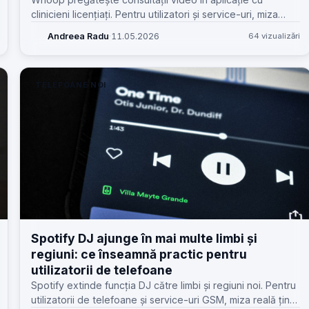
clinicieni licențiați. Pentru utilizatori și service-uri, miza
reală e combinația dintre senzor, baterie, conectivitate și
Andreea Radu
·
11.05.2026
64 vizualizări
date corecte.
TELEFOANE NOI
Spotify DJ ajunge în mai multe limbi și
regiuni: ce înseamnă practic pentru
utilizatorii de telefoane
Spotify extinde funcția DJ către limbi și regiuni noi. Pentru
utilizatorii de telefoane și service-uri GSM, miza reală ține