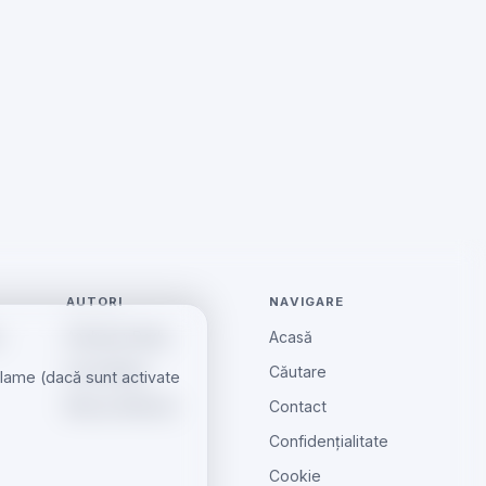
AUTORI
NAVIGARE
e
Andreea Radu
Acasă
Ionut Barbu
Căutare
eclame (dacă sunt activate
Mircea Aiftincăi
Contact
Confidențialitate
Cookie