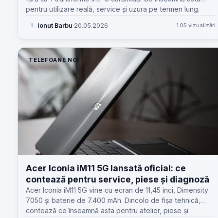
pentru utilizare reală, service și uzura pe termen lung.
Ionut Barbu
·
20.05.2026
105 vizualizări
I
TELEFOANE NOI
Acer Iconia iM11 5G lansată oficial: ce
contează pentru service, piese și diagnoză
Acer Iconia iM11 5G vine cu ecran de 11,45 inci, Dimensity
7050 și baterie de 7.400 mAh. Dincolo de fișa tehnică,
contează ce înseamnă asta pentru atelier, piese și