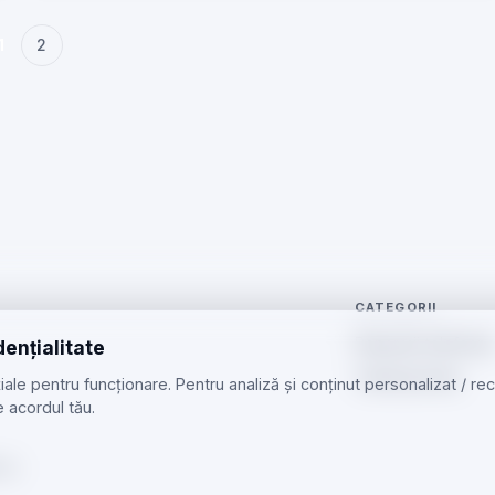
1
2
CATEGORII
Reparații telefoan
dențialitate
Telefoane Noi
ale pentru funcționare. Pentru analiză și conținut personalizat / r
 acordul tău.
 cu