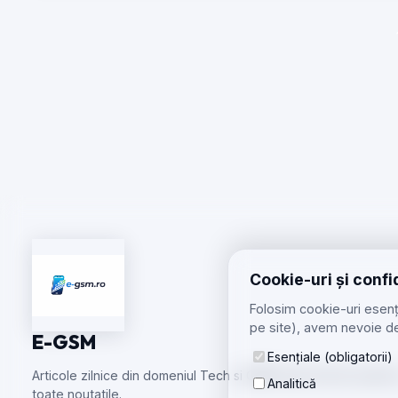
Cookie-uri și confi
Folosim cookie-uri esenți
pe site), avem nevoie de
E-GSM
Esențiale (obligatorii)
Articole zilnice din domeniul Tech si GSM care te tin la curent
Analitică
toate noutatile.