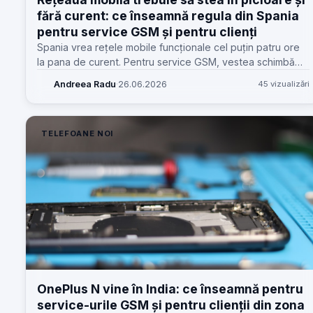
fără curent: ce înseamnă regula din Spania
pentru service GSM și pentru clienți
Spania vrea rețele mobile funcționale cel puțin patru ore
la pana de curent. Pentru service GSM, vestea schimbă
felul în care explicăm „telefonul nu are semnal” și cum
Andreea Radu
·
26.06.2026
45 vizualizări
pregătim clienții.
TELEFOANE NOI
OnePlus N vine în India: ce înseamnă pentru
service-urile GSM și pentru clienții din zona