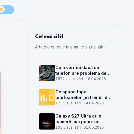
Cel mai citit
Articole cu cele mai multe vizualizări.
Cum verifici dacă un
telefon are problemă de
semnal din antenă, din
1572 vizualizări ·
16.04.2026
placa de bază sau din
rețea
Ce spune topul
telefoanelor „în trend” din
săptămâna 15 despre
173 vizualizări ·
14.04.2026
munca din service GSM
Galaxy S27 Ultra cu o
cameră mai puțin: ce
înseamnă pentru service,
163 vizualizări ·
01.05.2026
piese și client