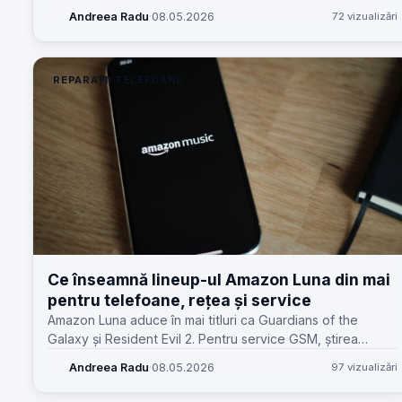
reparații.
Andreea Radu
·
08.05.2026
72 vizualizări
REPARAȚII TELEFOANE
Ce înseamnă lineup-ul Amazon Luna din mai
pentru telefoane, rețea și service
Amazon Luna aduce în mai titluri ca Guardians of the
Galaxy și Resident Evil 2. Pentru service GSM, știrea
contează prin testul real pe care îl pune pe telefon, Wi‑Fi
Andreea Radu
·
08.05.2026
97 vizualizări
și baterie.