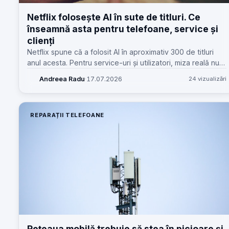
Netflix folosește AI în sute de titluri. Ce
înseamnă asta pentru telefoane, service și
clienți
Netflix spune că a folosit AI în aproximativ 300 de titluri
anul acesta. Pentru service-uri și utilizatori, miza reală nu e
„AI”, ci presiunea pe hardware, baterie și calitatea
Andreea Radu
·
17.07.2026
24 vizualizări
experienței.
REPARAȚII TELEFOANE
Rețeaua mobilă trebuie să stea în picioare și