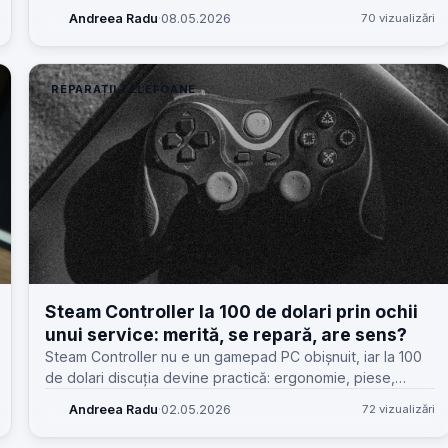
de compatibilitate, cont, rețea, baterie și suport.
Andreea Radu
·
08.05.2026
70 vizualizări
REPARAȚII TELEFOANE
Steam Controller la 100 de dolari prin ochii
unui service: merită, se repară, are sens?
Steam Controller nu e un gamepad PC obișnuit, iar la 100
de dolari discuția devine practică: ergonomie, piese,
uzură, reparabilitate și ce înseamnă valoarea reală pentru
Andreea Radu
·
02.05.2026
72 vizualizări
atelier și client.