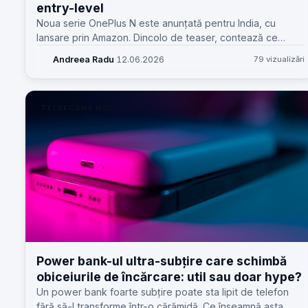
entry-level
Noua serie OnePlus N este anunțată pentru India, cu
lansare prin Amazon. Dincolo de teaser, contează ce
aduce pentru service, piese, concurență și așteptările
Andreea Radu
·
12.06.2026
79 vizualizări
clienților sub ₹20.000.
TELEFOANE NOI
Power bank-ul ultra-subțire care schimbă
obiceiurile de încărcare: util sau doar hype?
Un power bank foarte subțire poate sta lipit de telefon
fără să-l transforme într-o cărămidă. Ce înseamnă asta