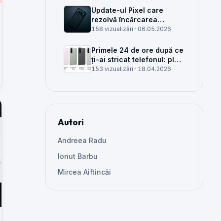
Update-ul Pixel care
rezolvă încărcarea
wireless și glitch-uri de
158 vizualizări ·
06.05.2026
cameră, văzut din service
Primele 24 de ore după ce
ți-ai stricat telefonul: plan
clar, greșeli de evitat și
153 vizualizări ·
18.04.2026
când mai merită reparat
Autori
Andreea Radu
Ionut Barbu
Mircea Aiftincăi