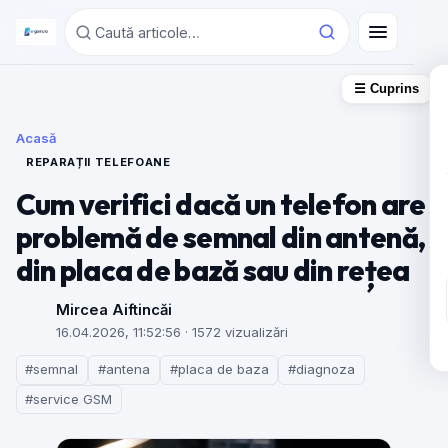
☰ Cuprins
Acasă
REPARAȚII TELEFOANE
Cum verifici dacă un telefon are
problemă de semnal din antenă,
din placa de bază sau din rețea
Mircea Aiftincăi
16.04.2026, 11:52:56
· 1572 vizualizări
#semnal
#antena
#placa de baza
#diagnoza
#service GSM