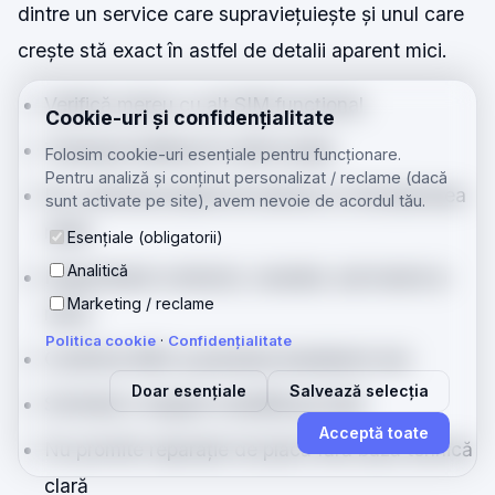
dintre un service care supraviețuiește și unul care
crește stă exact în astfel de detalii aparent mici.
Verifică mereu cu alt SIM funcțional
Cookie-uri și confidențialitate
Testează telefonul în altă locație
Folosim cookie-uri esențiale pentru funcționare.
Pentru analiză și conținut personalizat / reclame (dacă
Nu confunda barele de semnal cu funcționarea
sunt activate pe site), avem nevoie de acordul tău.
reală
Esențiale (obligatorii)
Analitică
Inspectează contacte, coaxiale, sub-board și
Marketing / reclame
ramă
Politica cookie
·
Confidențialitate
Confirmă IMEI și prezența baseband-ului
Doar esențiale
Salvează selecția
Schimbă o singură variabilă pe rând
Acceptă toate
Nu promite reparație de placă fără bază tehnică
clară