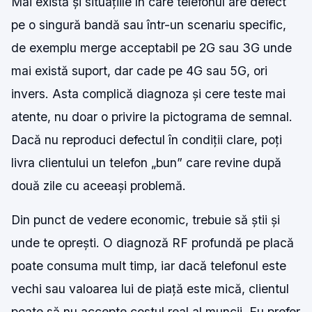
Mai există și situațiile în care telefonul are defect
pe o singură bandă sau într-un scenariu specific,
de exemplu merge acceptabil pe 2G sau 3G unde
mai există suport, dar cade pe 4G sau 5G, ori
invers. Asta complică diagnoza și cere teste mai
atente, nu doar o privire la pictograma de semnal.
Dacă nu reproduci defectul în condiții clare, poți
livra clientului un telefon „bun” care revine după
două zile cu aceeași problemă.
Din punct de vedere economic, trebuie să știi și
unde te oprești. O diagnoză RF profundă pe placă
poate consuma mult timp, iar dacă telefonul este
vechi sau valoarea lui de piață este mică, clientul
poate să nu accepte costul real al muncii. Eu prefer