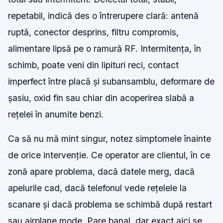
repetabil, indică des o întrerupere clară: antenă
ruptă, conector desprins, filtru compromis,
alimentare lipsă pe o ramură RF. Intermitența, în
schimb, poate veni din lipituri reci, contact
imperfect între placă și subansamblu, deformare de
șasiu, oxid fin sau chiar din acoperirea slabă a
rețelei în anumite benzi.
Ca să nu mă mint singur, notez simptomele înainte
de orice intervenție. Ce operator are clientul, în ce
zonă apare problema, dacă datele merg, dacă
apelurile cad, dacă telefonul vede rețelele la
scanare și dacă problema se schimbă după restart
sau airplane mode. Pare banal, dar exact aici se