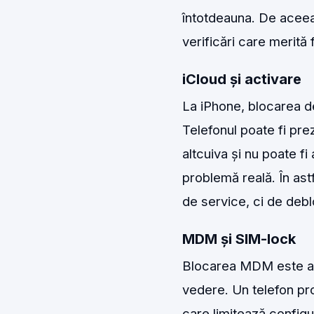
întotdeauna. De acee
verificări care merită 
iCloud și activare
La iPhone, blocarea de
Telefonul poate fi pre
altcuiva și nu poate f
problemă reală. În astf
de service, ci de debl
MDM și SIM-lock
Blocarea MDM este ade
vedere. Un telefon pro
care limitează configu