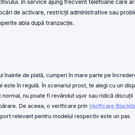
ozitivului. În service ajung frecvent telefoane care a
ocări de activare, restricții administrative sau pro
perite abia după tranzacție.
ul înainte de plată, cumperi în mare parte pe încredere
l este în regulă. În scenariul prost, te alegi cu un disp
t normal, nu poate fi revândut ușor sau ridică discuții
rare. De aceea, o verificare prin
Verificare Blacklis
aport relevant pentru modelul respectiv este un pas