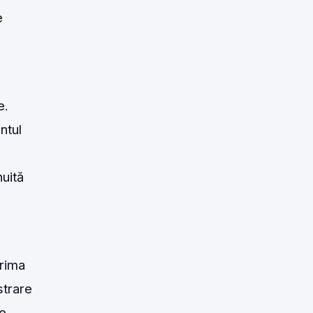
e
e.
ntul
nuită
prima
strare
te