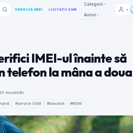
Categorii
VERIFICĂ IMEI
LICITAȚII GSM
Autori
rifici IMEI-ul înainte să
n telefon la mâna a doua
33 vizualizări
-hand
#service GSM
#blacklist
#MDM