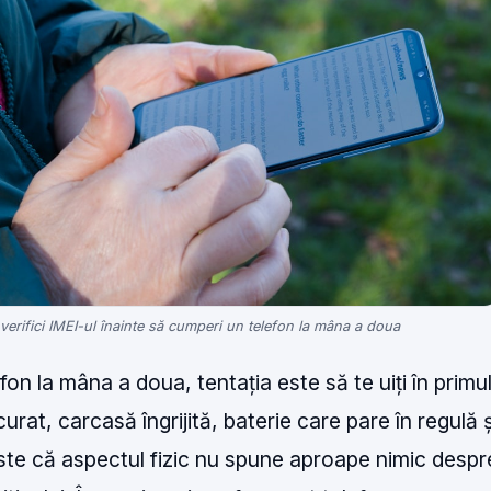
verifici IMEI-ul înainte să cumperi un telefon la mâna a doua
on la mâna a doua, tentația este să te uiți în primu
urat, carcasă îngrijită, baterie care pare în regulă 
ste că aspectul fizic nu spune aproape nimic despr