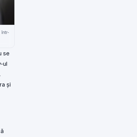
într-
u se
-ul
.
ra și
că