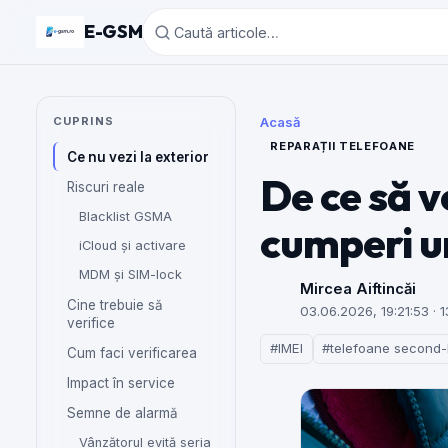
E-GSM
CUPRINS
Acasă
REPARAȚII TELEFOANE
Ce nu vezi la exterior
De ce să ve
Riscuri reale
Blacklist GSMA
cumperi u
iCloud și activare
MDM și SIM-lock
Mircea Aiftincăi
Cine trebuie să
03.06.2026, 19:21:53
· 1
verifice
#IMEI
#telefoane second
Cum faci verificarea
Impact în service
Semne de alarmă
Vânzătorul evită seria