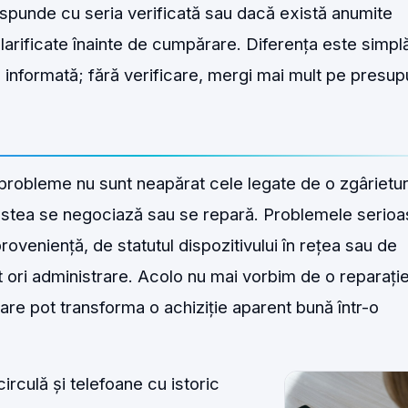
spunde cu seria verificată sau dacă există anumite
 clarificate înainte de cumpărare. Diferența este simpl
ie informată; fără verificare, mergi mai mult pe presup
 probleme nu sunt neapărat cele legate de o zgârietu
estea se negociază sau se repară. Problemele serio
roveniență, de statutul dispozitivului în rețea sau de
nt ori administrare. Acolo nu mai vorbim de o reparați
 care pot transforma o achiziție aparent bună într-o
irculă și telefoane cu istoric