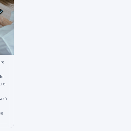
are
te
u o
iază
se