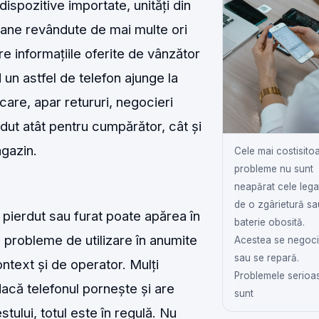
ispozitive importate, unități din
oane revândute de mai multe ori
e informațiile oferite de vânzător
un astfel de telefon ajunge la
ficare, apar retururi, negocieri
rdut atât pentru cumpărător, cât și
gazin.
Cele mai costisito
probleme nu sunt
neapărat cele lega
de o zgârietură sa
 pierdut sau furat poate apărea în
baterie obosită.
a probleme de utilizare în anumite
Acestea se negoc
sau se repară.
ontext și de operator. Mulți
Problemele serioa
acă telefonul pornește și are
sunt
tului, totul este în regulă. Nu