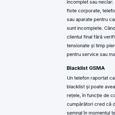
incomplet sau neclar: d
flote corporate, telef
sau aparate pentru car
sunt incomplete. Când 
clientul final fără veri
tensionate și timp pie
pentru service sau ma
Blacklist GSMA
Un telefon raportat ca
blacklist și poate ave
rețele, în funcție de c
cumpărători cred că d
semnal în momentul tes