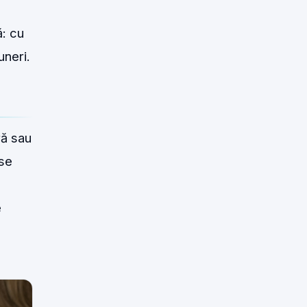
ă: cu
uneri.
ră sau
ase
e