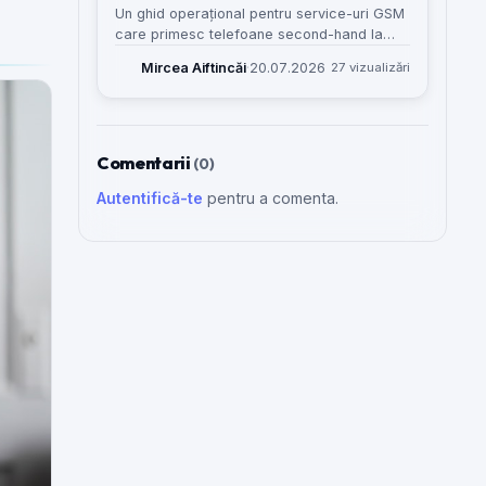
Un ghid operațional pentru service-uri GSM
care primesc telefoane second-hand la
test, evaluare sau posibilă reparație și vor
Mircea Aiftincăi
·
20.07.2026
27 vizualizări
să evite amestecul cu intrările normale în
atelier.
Comentarii
(0)
Autentifică-te
pentru a comenta.