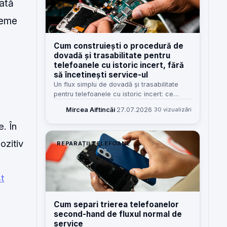
rată
bleme
Cum construiești o procedură de
dovadă și trasabilitate pentru
telefoanele cu istoric incert, fără
să încetinești service-ul
Un flux simplu de dovadă și trasabilitate
pentru telefoanele cu istoric incert: ce
verifici, cum notezi, cine răspunde și cum
Mircea Aiftincăi
·
27.07.2026
30 vizualizări
reduci disputele fără să blochezi recepția.
. În
ozitiv
REPARAȚII TELEFOANE
t
Cum separi trierea telefoanelor
second-hand de fluxul normal de
service