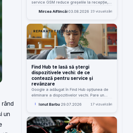
service GSM reduce greșelile la recepție,
costurile omise și dependența de „șeful
Mircea Aiftincăi
·
03.08.2026
23 vizualizări
care știe tot”. Iată cum îl construiesc eu,
pas cu pas.
REPARAȚII TELEFOANE
Find Hub te lasă să ștergi
dispozitivele vechi: de ce
contează pentru service și
revânzare
Google a adăugat în Find Hub opțiunea de
eliminare a dispozitivelor vechi. Pare un
detaliu minor, dar pentru service, revânzare
l rând
Ionut Barbu
·
29.07.2026
17 vizualizări
I
și clienți înseamnă mai puțină confuzie și
mai puține blocaje.
și un
e
REPARAȚII TELEFOANE