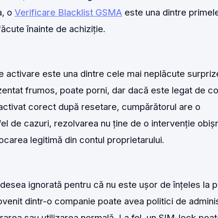
a, o
Verificare Blacklist GSMA
este una dintre primel
făcute înainte de achiziție.
 activare este una dintre cele mai neplăcute surpriz
zentat frumos, poate porni, dar dacă este legat de co
i activat corect după resetare, cumpărătorul are o
el de cazuri, rezolvarea nu ține de o intervenție obiș
ocarea legitimă din contul proprietarului.
sea ignorată pentru că nu este ușor de înțeles la 
venit dintr-o companie poate avea politici de admini
rarea sau utilizarea normală. La fel, un SIM-lock poa