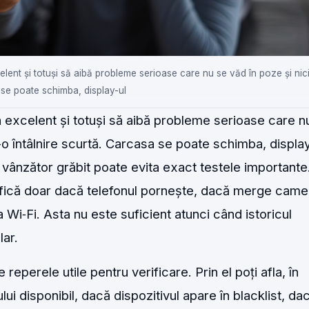
lent și totuși să aibă probleme serioase care nu se văd în poze și nici 
 se poate schimba, display-ul
a excelent și totuși să aibă probleme serioase care n
r-o întâlnire scurtă. Carcasa se poate schimba, display
un vânzător grăbit poate evita exact testele importante
ifică doar dacă telefonul pornește, dacă merge came
Wi‑Fi. Asta nu este suficient atunci când istoricul
lar.
 reperele utile pentru verificare. Prin el poți afla, în
ului disponibil, dacă dispozitivul apare în blacklist, da