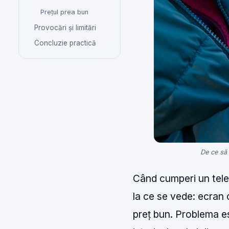
Prețul prea bun
Provocări și limitări
Concluzie practică
De ce să 
Când cumperi un telef
la ce se vede: ecran c
preț bun. Problema e