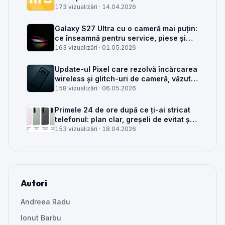
service GSM
173 vizualizări ·
14.04.2026
Galaxy S27 Ultra cu o cameră mai puțin:
ce înseamnă pentru service, piese și
client
163 vizualizări ·
01.05.2026
Update-ul Pixel care rezolvă încărcarea
wireless și glitch-uri de cameră, văzut
din service
158 vizualizări ·
06.05.2026
Primele 24 de ore după ce ți-ai stricat
telefonul: plan clar, greșeli de evitat și
când mai merită reparat
153 vizualizări ·
18.04.2026
Autori
Andreea Radu
Ionut Barbu