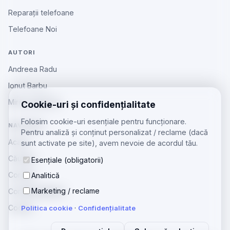
Reparații telefoane
Telefoane Noi
AUTORI
Andreea Radu
Ionut Barbu
Mircea Aiftincăi
Cookie-uri și confidențialitate
Folosim cookie-uri esențiale pentru funcționare.
NAVIGARE
Pentru analiză și conținut personalizat / reclame (dacă
Acasă
sunt activate pe site), avem nevoie de acordul tău.
Căutare
Esențiale (obligatorii)
Contact
Analitică
Marketing / reclame
Confidențialitate
Cookie
Politica cookie
·
Confidențialitate