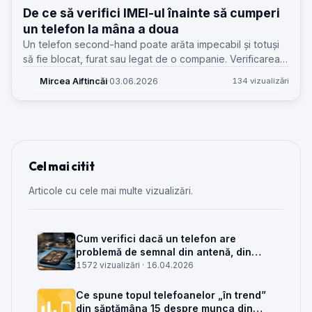
De ce să verifici IMEI-ul înainte să cumperi
un telefon la mâna a doua
Un telefon second-hand poate arăta impecabil și totuși
să fie blocat, furat sau legat de o companie. Verificarea
IMEI te scapă de țepe costisitoare și de retururi inutile.
Mircea Aiftincăi
·
03.06.2026
134 vizualizări
Cel mai citit
Articole cu cele mai multe vizualizări.
Cum verifici dacă un telefon are
problemă de semnal din antenă, din
placa de bază sau din rețea
1572 vizualizări ·
16.04.2026
Ce spune topul telefoanelor „în trend”
din săptămâna 15 despre munca din