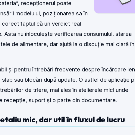
bateria”, recepționerul poate
ansării modelului, poziționarea sa în
corect faptul că un verdict real
. Asta nu înlocuiește verificarea consumului, starea
tele de alimentare, dar ajută la o discuție mai clară î
abil și pentru întrebări frecvente despre încărcare len
 slab sau blocări după update. O astfel de aplicație 
ntrebărilor de triere, mai ales în atelierele mici unde
 recepție, suport și o parte din documentare.
taliu mic, dar util în fluxul de lucru