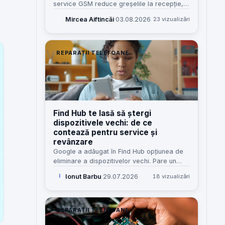
service GSM reduce greșelile la recepție,
costurile omise și dependența de „șeful
Mircea Aiftincăi
·
03.08.2026
23 vizualizări
care știe tot”. Iată cum îl construiesc eu,
pas cu pas.
REPARAȚII TELEFOANE
Find Hub te lasă să ștergi
dispozitivele vechi: de ce
contează pentru service și
revânzare
Google a adăugat în Find Hub opțiunea de
eliminare a dispozitivelor vechi. Pare un
detaliu minor, dar pentru service, revânzare
Ionut Barbu
·
29.07.2026
18 vizualizări
I
și clienți înseamnă mai puțină confuzie și
mai puține blocaje.
REPARAȚII TELEFOANE