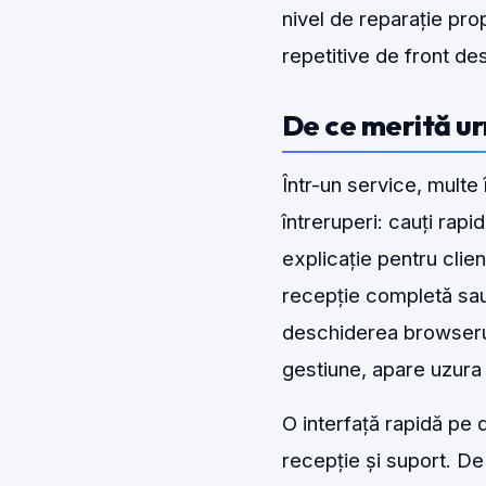
nivel de reparație prop
repetitive de front de
De ce merită ur
Într-un service, multe î
întreruperi: cauți rapi
explicație pentru cli
recepție completă sau
deschiderea browserulu
gestiune, apare uzura 
O interfață rapidă pe d
recepție și suport. D