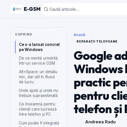
E-GSM
CUPRINS
Acasă
REPARAȚII TELEFOANE
Ce s-a lansat concret
pe Windows
Google ad
De ce merită urmărită
într-un service GSM
Windows la
Alt+Space: un detaliu
mic, dar util în fluxul
practic pe
de lucru
pentru cli
Unde ajută și unde nu
trebuie supraestimată
telefon și
Ce înseamnă pentru
clienții care lucrează
între telefon și PC
Andreea Radu
Cum poate fi integrată