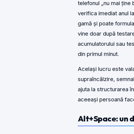
telefonul „nu mai ține 
verifica imediat anul l
gamă și poate formula 
vine doar după testare
acumulatorului sau tes
din primul minut.
Același lucru este val
supraîncălzire, semnal
ajuta la structurarea î
aceeași persoană face
Alt+Space: un de