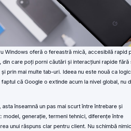
ru Windows oferă o fereastră mică, accesibilă rapid p
din care poți porni căutări și interacțiuni rapide fără
 și prin mai multe tab-uri. Ideea nu este nouă ca logi
ă faptul că Google o extinde acum la nivel global, nu 
 asta înseamnă un pas mai scurt între întrebare și
: model, generație, termeni tehnici, diferențe între
ea unui răspuns clar pentru client. Nu schimbă nimic