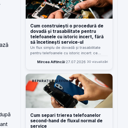
Cum construiești o procedură de
dovadă și trasabilitate pentru
telefoanele cu istoric incert, fără
să încetinești service-ul
ează
Un flux simplu de dovadă și trasabilitate
pentru telefoanele cu istoric incert: ce
verifici, cum notezi, cine răspunde și cum
Mircea Aiftincăi
·
27.07.2026
30 vizualizări
reduci disputele fără să blochezi recepția.
REPARAȚII TELEFOANE
 după
Cum separi trierea telefoanelor
second-hand de fluxul normal de
tant
service