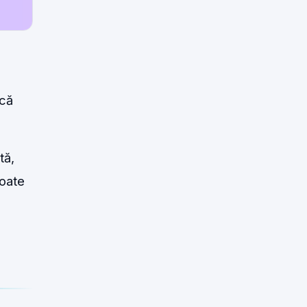
ncă
tă,
poate