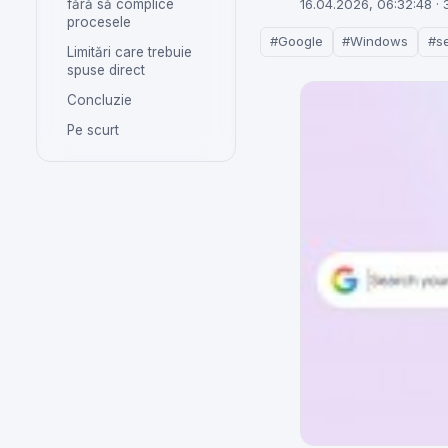
fără să complice
16.04.2026, 06:32:48
· 
procesele
#Google
#Windows
#s
Limitări care trebuie
spuse direct
Concluzie
Pe scurt