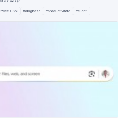
38 vizualizări
ervice GSM
#diagnoza
#productivitate
#clienti