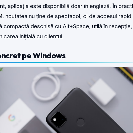
, aplicația este disponibilă doar în engleză. În pract
 noutatea nu ține de spectacol, ci de accesul rapid 
ață compactă deschisă cu Alt+Space, utilă în recepție,
area inițială cu clientul.
concret pe Windows