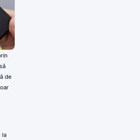
rin
 să
că de
doar
 la