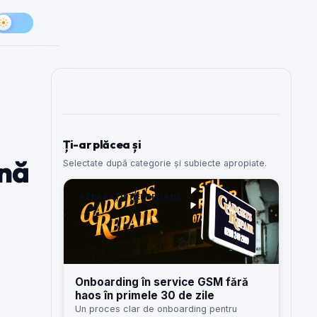
Ți-ar plăcea și
mnă
Selectate după categorie și subiecte apropiate.
REPARAȚII TELEFOANE
Onboarding în service GSM fără
haos în primele 30 de zile
Un proces clar de onboarding pentru