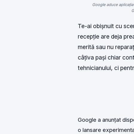
Google aduce aplicația
G
Te-ai obișnuit cu sce
recepție are deja pre
merită sau nu reparaț
câțiva pași chiar con
tehnicianului, ci pent
Google a anunțat dispo
o lansare experimental