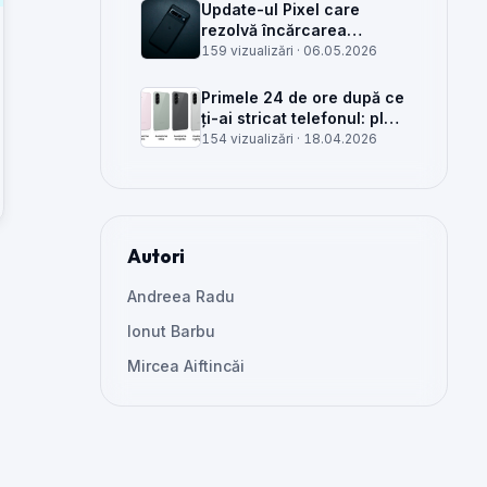
Update-ul Pixel care
rezolvă încărcarea
wireless și glitch-uri de
159 vizualizări ·
06.05.2026
cameră, văzut din service
Primele 24 de ore după ce
ți-ai stricat telefonul: plan
clar, greșeli de evitat și
154 vizualizări ·
18.04.2026
când mai merită reparat
Autori
Andreea Radu
Ionut Barbu
Mircea Aiftincăi