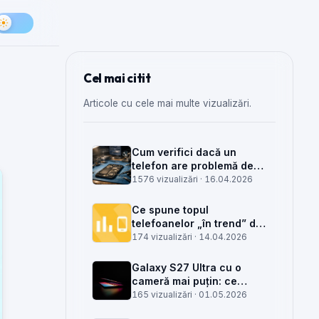
Cel mai citit
Articole cu cele mai multe vizualizări.
Cum verifici dacă un
telefon are problemă de
semnal din antenă, din
1576 vizualizări ·
16.04.2026
placa de bază sau din
rețea
Ce spune topul
telefoanelor „în trend” din
săptămâna 15 despre
174 vizualizări ·
14.04.2026
munca din service GSM
Galaxy S27 Ultra cu o
cameră mai puțin: ce
înseamnă pentru service,
165 vizualizări ·
01.05.2026
piese și client