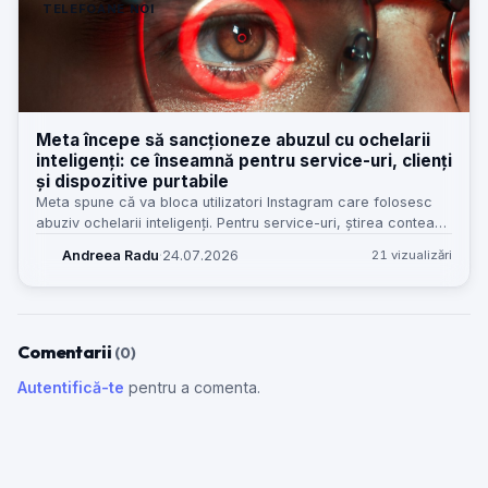
TELEFOANE NOI
Meta începe să sancționeze abuzul cu ochelarii
inteligenți: ce înseamnă pentru service-uri, clienți
și dispozitive purtabile
Meta spune că va bloca utilizatori Instagram care folosesc
abuziv ochelarii inteligenți. Pentru service-uri, știrea contează
mai mult decât pare: hardware purtabil, confidențialitate și
Andreea Radu
·
24.07.2026
21 vizualizări
așteptări noi de la clienți.
Comentarii
(0)
Autentifică-te
pentru a comenta.