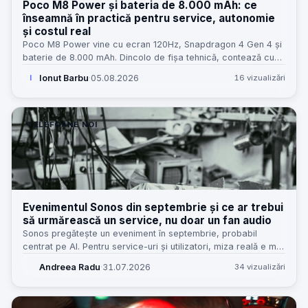
Poco M8 Power și bateria de 8.000 mAh: ce
înseamnă în practică pentru service, autonomie
și costul real
Poco M8 Power vine cu ecran 120Hz, Snapdragon 4 Gen 4 și
baterie de 8.000 mAh. Dincolo de fișa tehnică, contează cum
se traduce asta în uz, service și valoare reală.
Ionut Barbu
·
05.08.2026
16 vizualizări
I
TELEFOANE NOI
Evenimentul Sonos din septembrie și ce ar trebui
să urmărească un service, nu doar un fan audio
Sonos pregătește un eveniment în septembrie, probabil
centrat pe AI. Pentru service-uri și utilizatori, miza reală e mai
practică: ecosistem, rețea, update-uri, alimentare și
Andreea Radu
·
31.07.2026
34 vizualizări
reparabilitate.