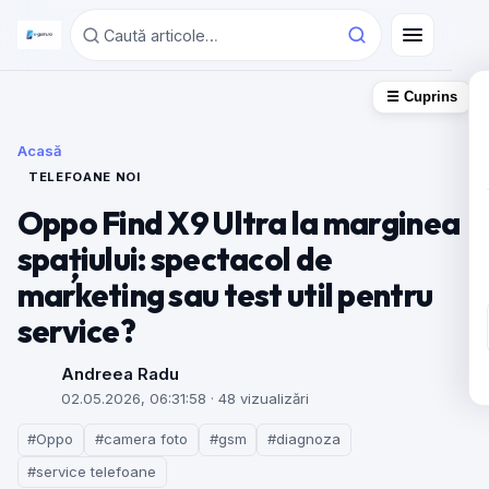
☰ Cuprins
Acasă
TELEFOANE NOI
Oppo Find X9 Ultra la marginea
spațiului: spectacol de
marketing sau test util pentru
service?
Andreea Radu
02.05.2026, 06:31:58
· 48 vizualizări
#Oppo
#camera foto
#gsm
#diagnoza
#service telefoane