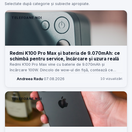
Selectate după categorie și subiecte apropiate.
TELEFOANE NOI
Redmi K100 Pro Max și bateria de 9.070mAh: ce
schimbă pentru service, încărcare și uzura reală
Redmi K100 Pro Max vine cu baterie de 9.070mAh și
încărcare 100W. Dincolo de wow-ul din fișă, contează ce
înseamnă asta pentru service, temperaturi, piese și
Andreea Radu
·
07.08.2026
10 vizualizări
așteptările clienților.
TELEFOANE NOI