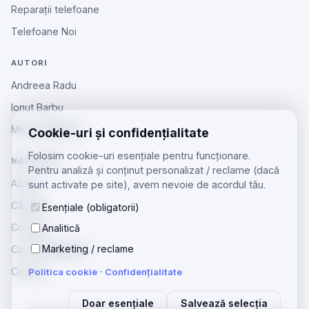
Reparații telefoane
Telefoane Noi
AUTORI
Andreea Radu
Ionut Barbu
Mircea Aiftincăi
Cookie-uri și confidențialitate
Folosim cookie-uri esențiale pentru funcționare.
NAVIGARE
Pentru analiză și conținut personalizat / reclame (dacă
Acasă
sunt activate pe site), avem nevoie de acordul tău.
Căutare
Esențiale (obligatorii)
Contact
Analitică
Marketing / reclame
Confidențialitate
Cookie
Politica cookie
·
Confidențialitate
Doar esențiale
Salvează selecția