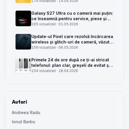
service GSM
174 vizualizări ·
14.04.2026
Galaxy S27 Ultra cu o cameră mai puțin:
ce înseamnă pentru service, piese și
client
165 vizualizări ·
01.05.2026
Update-ul Pixel care rezolvă încărcarea
wireless și glitch-uri de cameră, văzut
din service
159 vizualizări ·
06.05.2026
Primele 24 de ore după ce ți-ai stricat
telefonul: plan clar, greșeli de evitat și
când mai merită reparat
154 vizualizări ·
18.04.2026
Autori
Andreea Radu
Ionut Barbu