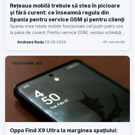
Rețeaua mobilă trebuie să stea în picioare
și fără curent: ce înseamnă regula din
Spania pentru service GSM și pentru clienți
Spania vrea rețele mobile funcționale cel puțin patru ore
la pana de curent. Pentru service GSM, vestea schimbă
felul în care explicăm „telefonul nu are semnal” și cum
Andreea Radu
·
26.06.2026
45 vizualizări
pregătim clienții.
TELEFOANE NOI
Oppo Find X9 Ultra la marginea spațiului: