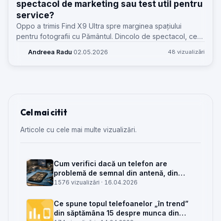
spectacol de marketing sau test util pentru
service?
Oppo a trimis Find X9 Ultra spre marginea spațiului
pentru fotografii cu Pământul. Dincolo de spectacol, ce
înseamnă asta pentru cameră, etanșare, termică și
Andreea Radu
·
02.05.2026
48 vizualizări
discuțiile din service?
Cel mai citit
Articole cu cele mai multe vizualizări.
Cum verifici dacă un telefon are
problemă de semnal din antenă, din
placa de bază sau din rețea
1576 vizualizări ·
16.04.2026
Ce spune topul telefoanelor „în trend”
din săptămâna 15 despre munca din