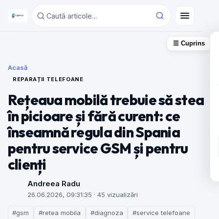
☰ Cuprins
Acasă
REPARAȚII TELEFOANE
Rețeaua mobilă trebuie să stea
în picioare și fără curent: ce
înseamnă regula din Spania
pentru service GSM și pentru
clienți
Andreea Radu
26.06.2026, 09:31:35
· 45 vizualizări
#gsm
#retea mobila
#diagnoza
#service telefoane