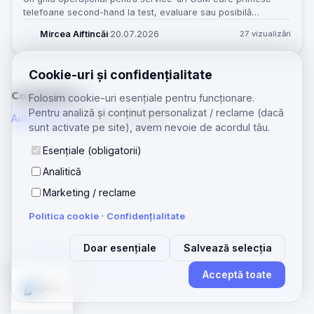
telefoane second-hand la test, evaluare sau posibilă
reparație și vor să evite amestecul cu intrările normale în
Mircea Aiftincăi
·
20.07.2026
27 vizualizări
atelier.
Cookie-uri și confidențialitate
Comentarii
(0)
Folosim cookie-uri esențiale pentru funcționare.
Pentru analiză și conținut personalizat / reclame (dacă
Autentifică-te
pentru a comenta.
sunt activate pe site), avem nevoie de acordul tău.
Esențiale (obligatorii)
Analitică
Marketing / reclame
Politica cookie
·
Confidențialitate
Doar esențiale
Salvează selecția
Acceptă toate