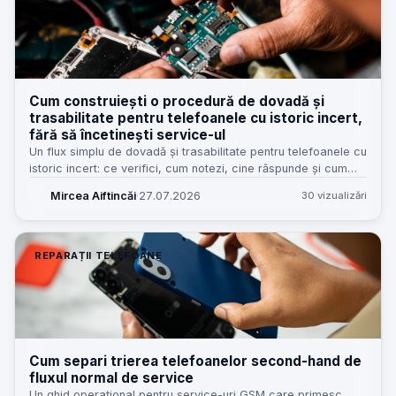
Cum construiești o procedură de dovadă și
trasabilitate pentru telefoanele cu istoric incert,
fără să încetinești service-ul
Un flux simplu de dovadă și trasabilitate pentru telefoanele cu
istoric incert: ce verifici, cum notezi, cine răspunde și cum
reduci disputele fără să blochezi recepția.
Mircea Aiftincăi
·
27.07.2026
30 vizualizări
REPARAȚII TELEFOANE
Cum separi trierea telefoanelor second-hand de
fluxul normal de service
Un ghid operațional pentru service-uri GSM care primesc