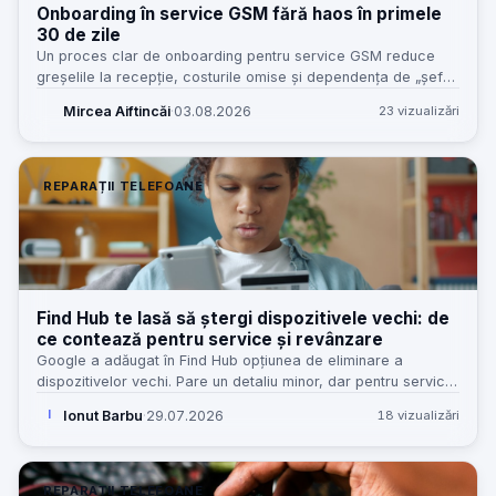
Onboarding în service GSM fără haos în primele
30 de zile
Un proces clar de onboarding pentru service GSM reduce
greșelile la recepție, costurile omise și dependența de „șeful
care știe tot”. Iată cum îl construiesc eu, pas cu pas.
Mircea Aiftincăi
·
03.08.2026
23 vizualizări
REPARAȚII TELEFOANE
Find Hub te lasă să ștergi dispozitivele vechi: de
ce contează pentru service și revânzare
Google a adăugat în Find Hub opțiunea de eliminare a
dispozitivelor vechi. Pare un detaliu minor, dar pentru service,
revânzare și clienți înseamnă mai puțină confuzie și mai
Ionut Barbu
·
29.07.2026
18 vizualizări
I
puține blocaje.
REPARAȚII TELEFOANE