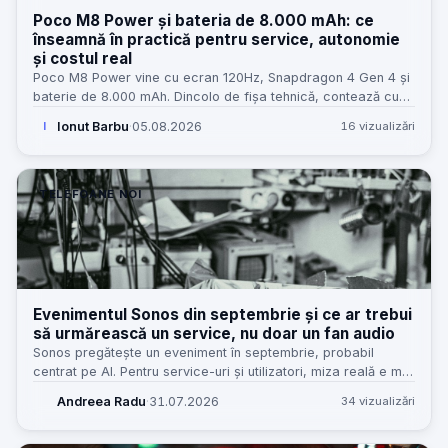
Poco M8 Power și bateria de 8.000 mAh: ce
înseamnă în practică pentru service, autonomie
și costul real
Poco M8 Power vine cu ecran 120Hz, Snapdragon 4 Gen 4 și
baterie de 8.000 mAh. Dincolo de fișa tehnică, contează cum
se traduce asta în uz, service și valoare reală.
Ionut Barbu
·
05.08.2026
16 vizualizări
I
TELEFOANE NOI
Evenimentul Sonos din septembrie și ce ar trebui
să urmărească un service, nu doar un fan audio
Sonos pregătește un eveniment în septembrie, probabil
centrat pe AI. Pentru service-uri și utilizatori, miza reală e mai
practică: ecosistem, rețea, update-uri, alimentare și
Andreea Radu
·
31.07.2026
34 vizualizări
reparabilitate.