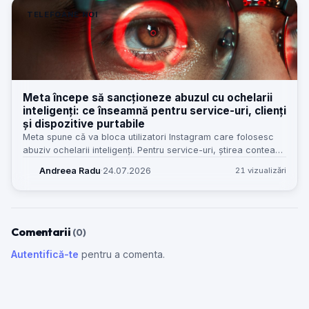
TELEFOANE NOI
Meta începe să sancționeze abuzul cu ochelarii
inteligenți: ce înseamnă pentru service-uri, clienți
și dispozitive purtabile
Meta spune că va bloca utilizatori Instagram care folosesc
abuziv ochelarii inteligenți. Pentru service-uri, știrea contează
mai mult decât pare: hardware purtabil, confidențialitate și
Andreea Radu
·
24.07.2026
21 vizualizări
așteptări noi de la clienți.
Comentarii
(0)
Autentifică-te
pentru a comenta.