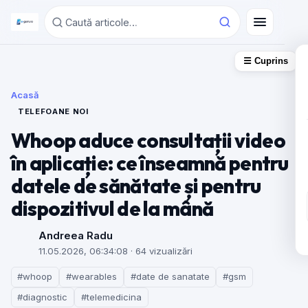
☰ Cuprins
Acasă
TELEFOANE NOI
Whoop aduce consultații video
în aplicație: ce înseamnă pentru
datele de sănătate și pentru
dispozitivul de la mână
Andreea Radu
11.05.2026, 06:34:08
· 64 vizualizări
#whoop
#wearables
#date de sanatate
#gsm
#diagnostic
#telemedicina