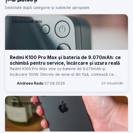
Selectate după categorie și subiecte apropiate.
TELEFOANE NOI
Redmi K100 Pro Max și bateria de 9.070mAh: ce
schimbă pentru service, încărcare și uzura reală
Redmi K100 Pro Max vine cu baterie de 9.070mAh și
încărcare 100W. Dincolo de wow-ul din fișă, contează ce
înseamnă asta pentru service, temperaturi, piese și
Andreea Radu
·
07.08.2026
10 vizualizări
așteptările clienților.
TELEFOANE NOI