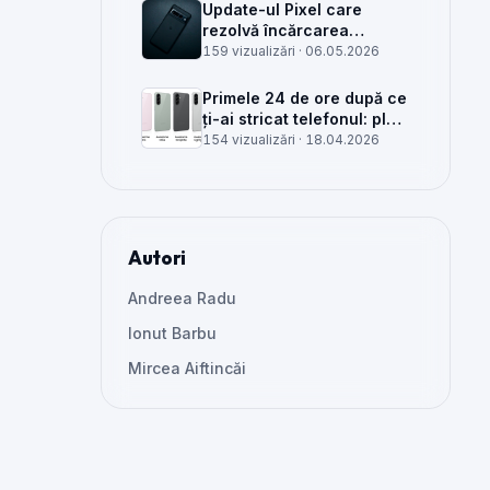
Update-ul Pixel care
rezolvă încărcarea
wireless și glitch-uri de
159 vizualizări ·
06.05.2026
cameră, văzut din service
Primele 24 de ore după ce
ți-ai stricat telefonul: plan
clar, greșeli de evitat și
154 vizualizări ·
18.04.2026
când mai merită reparat
Autori
Andreea Radu
Ionut Barbu
Mircea Aiftincăi