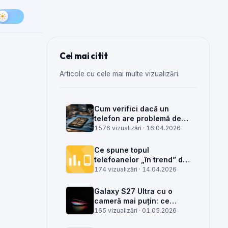
Cel mai citit
Articole cu cele mai multe vizualizări.
Cum verifici dacă un
telefon are problemă de
semnal din antenă, din
1576 vizualizări ·
16.04.2026
placa de bază sau din
rețea
Ce spune topul
telefoanelor „în trend” din
săptămâna 15 despre
174 vizualizări ·
14.04.2026
munca din service GSM
Galaxy S27 Ultra cu o
cameră mai puțin: ce
înseamnă pentru service,
165 vizualizări ·
01.05.2026
piese și client