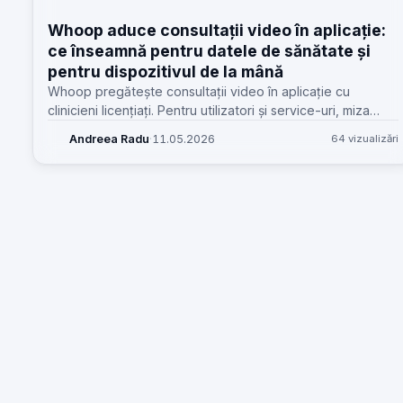
Whoop aduce consultații video în aplicație:
ce înseamnă pentru datele de sănătate și
pentru dispozitivul de la mână
Whoop pregătește consultații video în aplicație cu
clinicieni licențiați. Pentru utilizatori și service-uri, miza
reală e combinația dintre senzor, baterie, conectivitate și
Andreea Radu
·
11.05.2026
64 vizualizări
date corecte.