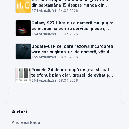
din săptămâna 15 despre munca din
service GSM
174 vizualizări ·
14.04.2026
Galaxy S27 Ultra cu o cameră mai puțin:
ce înseamnă pentru service, piese și
client
164 vizualizări ·
01.05.2026
Update-ul Pixel care rezolvă încărcarea
wireless și glitch-uri de cameră, văzut
din service
159 vizualizări ·
06.05.2026
Primele 24 de ore după ce ți-ai stricat
telefonul: plan clar, greșeli de evitat și
când mai merită reparat
154 vizualizări ·
18.04.2026
Autori
Andreea Radu