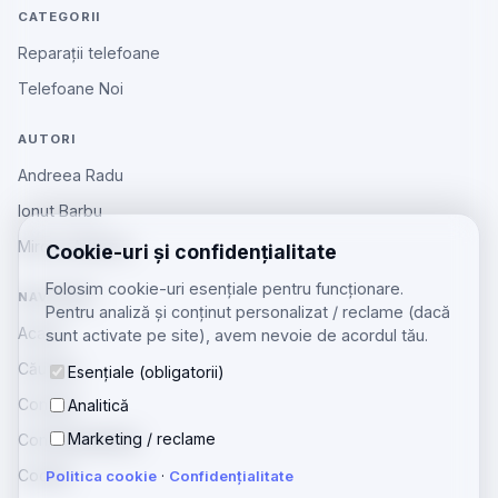
CATEGORII
Reparații telefoane
Telefoane Noi
AUTORI
Andreea Radu
Ionut Barbu
Mircea Aiftincăi
Cookie-uri și confidențialitate
Folosim cookie-uri esențiale pentru funcționare.
NAVIGARE
Pentru analiză și conținut personalizat / reclame (dacă
Acasă
sunt activate pe site), avem nevoie de acordul tău.
Căutare
Esențiale (obligatorii)
Contact
Analitică
Marketing / reclame
Confidențialitate
Cookie
Politica cookie
·
Confidențialitate