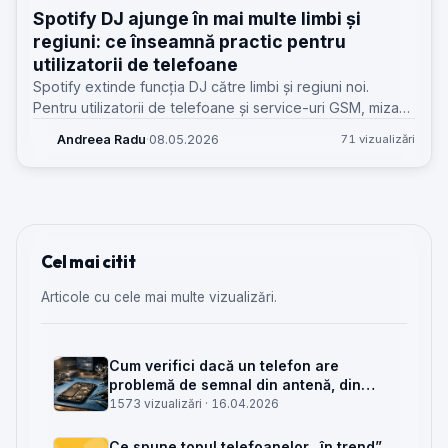
Spotify DJ ajunge în mai multe limbi și
regiuni: ce înseamnă practic pentru
utilizatorii de telefoane
Spotify extinde funcția DJ către limbi și regiuni noi.
Pentru utilizatorii de telefoane și service-uri GSM, miza
reală ține de compatibilitate, cont, rețea, baterie și
Andreea Radu
·
08.05.2026
71 vizualizări
suport.
Cel mai citit
Articole cu cele mai multe vizualizări.
Cum verifici dacă un telefon are
problemă de semnal din antenă, din
placa de bază sau din rețea
1573 vizualizări ·
16.04.2026
Ce spune topul telefoanelor „în trend”