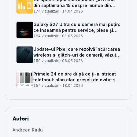
din săptămâna 15 despre munca din
service GSM
174 vizualizări ·
14.04.2026
Galaxy S27 Ultra cu o cameră mai puțin:
ce înseamnă pentru service, piese și
client
164 vizualizări ·
01.05.2026
Update-ul Pixel care rezolvă încărcarea
wireless și glitch-uri de cameră, văzut
din service
159 vizualizări ·
06.05.2026
Primele 24 de ore după ce ți-ai stricat
telefonul: plan clar, greșeli de evitat și
când mai merită reparat
154 vizualizări ·
18.04.2026
Autori
Andreea Radu