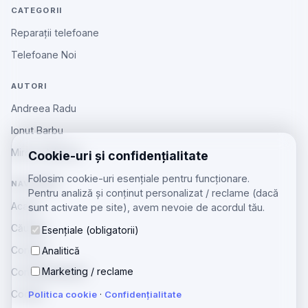
CATEGORII
Reparații telefoane
Telefoane Noi
AUTORI
Andreea Radu
Ionut Barbu
Mircea Aiftincăi
Cookie-uri și confidențialitate
Folosim cookie-uri esențiale pentru funcționare.
NAVIGARE
Pentru analiză și conținut personalizat / reclame (dacă
Acasă
sunt activate pe site), avem nevoie de acordul tău.
Căutare
Esențiale (obligatorii)
Contact
Analitică
Marketing / reclame
Confidențialitate
Cookie
Politica cookie
·
Confidențialitate