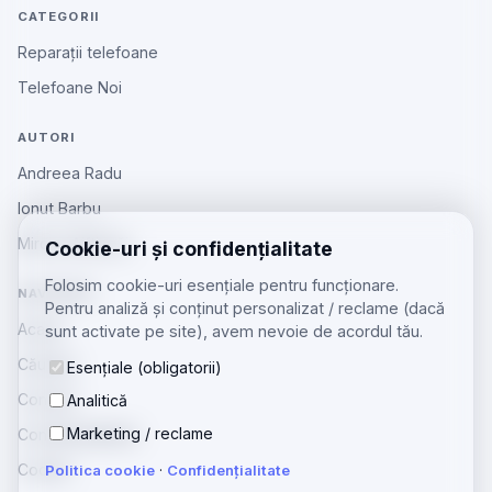
CATEGORII
Reparații telefoane
Telefoane Noi
AUTORI
Andreea Radu
Ionut Barbu
Mircea Aiftincăi
Cookie-uri și confidențialitate
Folosim cookie-uri esențiale pentru funcționare.
NAVIGARE
Pentru analiză și conținut personalizat / reclame (dacă
Acasă
sunt activate pe site), avem nevoie de acordul tău.
Căutare
Esențiale (obligatorii)
Contact
Analitică
Marketing / reclame
Confidențialitate
Cookie
Politica cookie
·
Confidențialitate