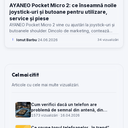
AYANEO Pocket Micro 2: ce înseamnă noile
joystick-uri și butoane pentru utilizare,
service și piese
AYANEO Pocket Micro 2 vine cu ajustări la joystick-uri și
butoanele shoulder. Dincolo de marketing, contează
ergonomia, uzura și cât de ușor se va repara în timp.
Ionut Barbu
·
24.06.2026
34 vizualizări
I
Cel mai citit
Articole cu cele mai multe vizualizări.
Cum verifici dacă un telefon are
problemă de semnal din antenă, din
placa de bază sau din rețea
1573 vizualizări ·
16.04.2026
Ce spune topul telefoanelor „în trend”