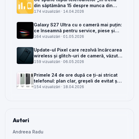
din săptămâna 15 despre munca din
service GSM
174 vizualizări ·
14.04.2026
Galaxy S27 Ultra cu o cameră mai puțin:
ce înseamnă pentru service, piese și
client
164 vizualizări ·
01.05.2026
Update-ul Pixel care rezolvă încărcarea
wireless și glitch-uri de cameră, văzut
din service
159 vizualizări ·
06.05.2026
Primele 24 de ore după ce ți-ai stricat
telefonul: plan clar, greșeli de evitat și
când mai merită reparat
154 vizualizări ·
18.04.2026
Autori
Andreea Radu