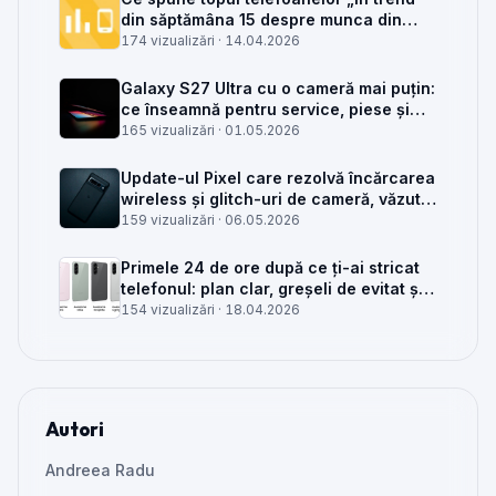
din săptămâna 15 despre munca din
service GSM
174 vizualizări ·
14.04.2026
Galaxy S27 Ultra cu o cameră mai puțin:
ce înseamnă pentru service, piese și
client
165 vizualizări ·
01.05.2026
Update-ul Pixel care rezolvă încărcarea
wireless și glitch-uri de cameră, văzut
din service
159 vizualizări ·
06.05.2026
Primele 24 de ore după ce ți-ai stricat
telefonul: plan clar, greșeli de evitat și
când mai merită reparat
154 vizualizări ·
18.04.2026
Autori
Andreea Radu