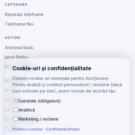
CATEGORII
Reparații telefoane
Telefoane Noi
AUTORI
Andreea Radu
Ionut Barbu
Mircea Aiftincăi
Cookie-uri și confidențialitate
Folosim cookie-uri esențiale pentru funcționare.
NAVIGARE
Pentru analiză și conținut personalizat / reclame (dacă
Acasă
sunt activate pe site), avem nevoie de acordul tău.
Căutare
Esențiale (obligatorii)
Contact
Analitică
Marketing / reclame
Confidențialitate
Cookie
Politica cookie
·
Confidențialitate