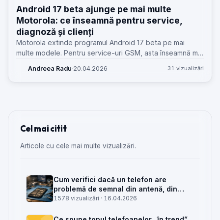
Android 17 beta ajunge pe mai multe
Motorola: ce înseamnă pentru service,
diagnoză și clienți
Motorola extinde programul Android 17 beta pe mai
multe modele. Pentru service-uri GSM, asta înseamnă mai
multe telefoane cu buguri, rollback-uri și diagnoze care
Andreea Radu
·
20.04.2026
31 vizualizări
pot părea hardware.
Cel mai citit
Articole cu cele mai multe vizualizări.
Cum verifici dacă un telefon are
problemă de semnal din antenă, din
placa de bază sau din rețea
1578 vizualizări ·
16.04.2026
Ce spune topul telefoanelor „în trend”