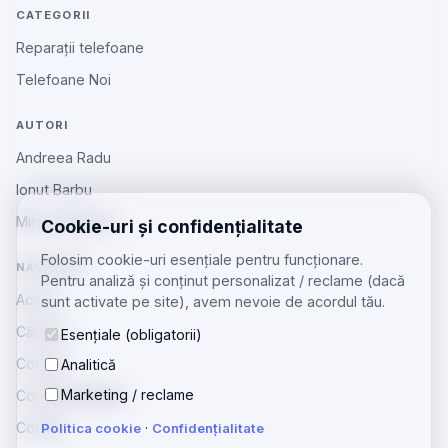
CATEGORII
Reparații telefoane
Telefoane Noi
AUTORI
Andreea Radu
Ionut Barbu
Mircea Aiftincăi
Cookie-uri și confidențialitate
Folosim cookie-uri esențiale pentru funcționare.
NAVIGARE
Pentru analiză și conținut personalizat / reclame (dacă
Acasă
sunt activate pe site), avem nevoie de acordul tău.
Căutare
Esențiale (obligatorii)
Contact
Analitică
Marketing / reclame
Confidențialitate
Cookie
Politica cookie
·
Confidențialitate