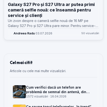
Galaxy S27 Pro și S27 Ultra ar putea primi
cameră selfie nouă: ce înseamnă pentru
service și clienți
Un zvon despre o cameră selfie nouă de 16 MP pe
Galaxy S27 Pro și S27 Ultra pare minor. Pentru service-
uri, poate schimba piese, calibrare, stocuri și așteptările
Andreea Radu
·
03.07.2026
50 vizualizări
clienților.
Cel mai citit
Articole cu cele mai multe vizualizări.
Cum verifici dacă un telefon are
problemă de semnal din antenă, din
placa de bază sau din rețea
1572 vizualizări ·
16.04.2026
Ce spune topul telefoanelor „în trend”