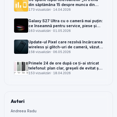
din săptămâna 15 despre munca din
service GSM
173 vizualizări ·
14.04.2026
Galaxy S27 Ultra cu o cameră mai puțin:
ce înseamnă pentru service, piese și
client
163 vizualizări ·
01.05.2026
Update-ul Pixel care rezolvă încărcarea
wireless și glitch-uri de cameră, văzut
din service
158 vizualizări ·
06.05.2026
Primele 24 de ore după ce ți-ai stricat
telefonul: plan clar, greșeli de evitat și
când mai merită reparat
153 vizualizări ·
18.04.2026
Autori
Andreea Radu