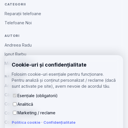
CATEGORII
Reparații telefoane
Telefoane Noi
AUTORI
Andreea Radu
Ionut Barbu
Mircea Aiftincăi
Cookie-uri și confidențialitate
Folosim cookie-uri esențiale pentru funcționare.
NAVIGARE
Pentru analiză și conținut personalizat / reclame (dacă
Acasă
sunt activate pe site), avem nevoie de acordul tău.
Căutare
Esențiale (obligatorii)
Contact
Analitică
Marketing / reclame
Confidențialitate
Cookie
Politica cookie
·
Confidențialitate