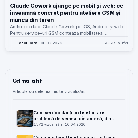
Claude Cowork ajunge pe mobil și web: ce
înseamnă concret pentru ateliere GSM și
munca din teren
Anthropic duce Claude Cowork pe iOS, Android și web.
Pentru service-uri GSM contează mobilitatea,
continuitatea sesiunilor și limitele clare față de desktop.
Ionut Barbu
·
08.07.2026
36 vizualizări
I
Cel mai citit
Articole cu cele mai multe vizualizări.
Cum verifici dacă un telefon are
problemă de semnal din antenă, din
placa de bază sau din rețea
1572 vizualizări ·
16.04.2026
Ce spune topul telefoanelor „în trend”