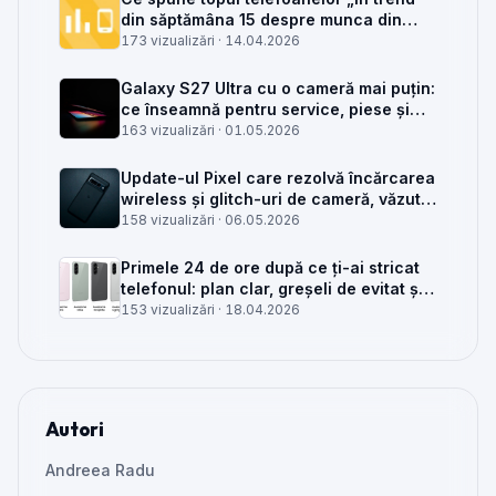
din săptămâna 15 despre munca din
service GSM
173 vizualizări ·
14.04.2026
Galaxy S27 Ultra cu o cameră mai puțin:
ce înseamnă pentru service, piese și
client
163 vizualizări ·
01.05.2026
Update-ul Pixel care rezolvă încărcarea
wireless și glitch-uri de cameră, văzut
din service
158 vizualizări ·
06.05.2026
Primele 24 de ore după ce ți-ai stricat
telefonul: plan clar, greșeli de evitat și
când mai merită reparat
153 vizualizări ·
18.04.2026
Autori
Andreea Radu