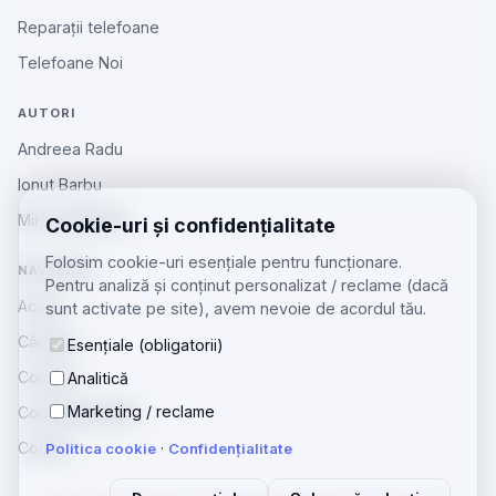
Reparații telefoane
Telefoane Noi
AUTORI
Andreea Radu
Ionut Barbu
Mircea Aiftincăi
Cookie-uri și confidențialitate
Folosim cookie-uri esențiale pentru funcționare.
NAVIGARE
Pentru analiză și conținut personalizat / reclame (dacă
Acasă
sunt activate pe site), avem nevoie de acordul tău.
Căutare
Esențiale (obligatorii)
Contact
Analitică
Marketing / reclame
Confidențialitate
Cookie
Politica cookie
·
Confidențialitate