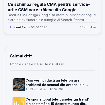
Ce schimbă regula CMA pentru service-
urile GSM care trăiesc din Google
Decizia CMA obligă Google să ofere publisherilor opțiuni
clare de excludere din funcțiile AI Search. Pentru
service-uri GSM, miza e trafic, lead-uri și control pe
Ionut Barbu
·
03.06.2026
90 vizualizări
I
conținutul tehnic.
Cel mai citit
Articole cu cele mai multe vizualizări.
Cum verifici dacă un telefon are
problemă de semnal din antenă, din
placa de bază sau din rețea
1573 vizualizări ·
16.04.2026
Ce spune topul telefoanelor „în trend”
din săptămâna 15 despre munca din