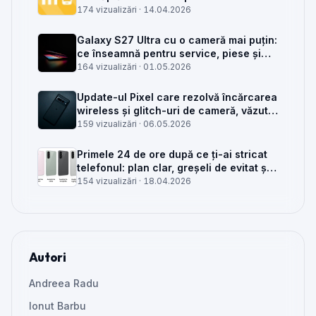
service GSM
174 vizualizări ·
14.04.2026
Galaxy S27 Ultra cu o cameră mai puțin:
ce înseamnă pentru service, piese și
client
164 vizualizări ·
01.05.2026
Update-ul Pixel care rezolvă încărcarea
wireless și glitch-uri de cameră, văzut
din service
159 vizualizări ·
06.05.2026
Primele 24 de ore după ce ți-ai stricat
telefonul: plan clar, greșeli de evitat și
când mai merită reparat
154 vizualizări ·
18.04.2026
Autori
Andreea Radu
Ionut Barbu