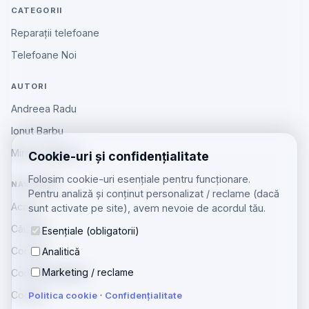
CATEGORII
Reparații telefoane
Telefoane Noi
AUTORI
Andreea Radu
Ionut Barbu
Mircea Aiftincăi
Cookie-uri și confidențialitate
Folosim cookie-uri esențiale pentru funcționare.
NAVIGARE
Pentru analiză și conținut personalizat / reclame (dacă
Acasă
sunt activate pe site), avem nevoie de acordul tău.
Căutare
Esențiale (obligatorii)
Contact
Analitică
Marketing / reclame
Confidențialitate
Cookie
Politica cookie
·
Confidențialitate