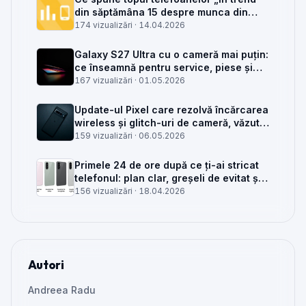
din săptămâna 15 despre munca din
service GSM
174 vizualizări ·
14.04.2026
Galaxy S27 Ultra cu o cameră mai puțin:
ce înseamnă pentru service, piese și
client
167 vizualizări ·
01.05.2026
Update-ul Pixel care rezolvă încărcarea
wireless și glitch-uri de cameră, văzut
din service
159 vizualizări ·
06.05.2026
Primele 24 de ore după ce ți-ai stricat
telefonul: plan clar, greșeli de evitat și
când mai merită reparat
156 vizualizări ·
18.04.2026
Autori
Andreea Radu