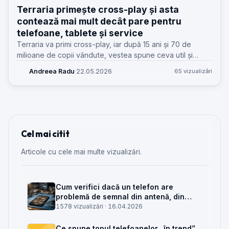
Terraria primește cross-play și asta
contează mai mult decât pare pentru
telefoane, tablete și service
Terraria va primi cross-play, iar după 15 ani și 70 de
milioane de copii vândute, vestea spune ceva util și
pentru service-uri: cum verifici dacă telefonul clientului
Andreea Radu
·
22.05.2026
65 vizualizări
chiar ține pasul.
Cel mai citit
Articole cu cele mai multe vizualizări.
Cum verifici dacă un telefon are
problemă de semnal din antenă, din
placa de bază sau din rețea
1578 vizualizări ·
16.04.2026
Ce spune topul telefoanelor „în trend”