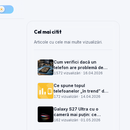
Cel mai citit
Articole cu cele mai multe vizualizări.
Cum verifici dacă un
telefon are problemă de
semnal din antenă, din
1572 vizualizări ·
16.04.2026
placa de bază sau din
rețea
Ce spune topul
telefoanelor „în trend” din
săptămâna 15 despre
172 vizualizări ·
14.04.2026
munca din service GSM
Galaxy S27 Ultra cu o
cameră mai puțin: ce
înseamnă pentru service,
162 vizualizări ·
01.05.2026
piese și client