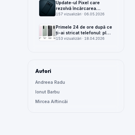
Update-ul Pixel care
rezolvă încărcarea
wireless și glitch-uri de
157 vizualizări ·
06.05.2026
cameră, văzut din service
Primele 24 de ore după ce
ți-ai stricat telefonul: plan
clar, greșeli de evitat și
153 vizualizări ·
18.04.2026
când mai merită reparat
Autori
Andreea Radu
Ionut Barbu
Mircea Aiftincăi