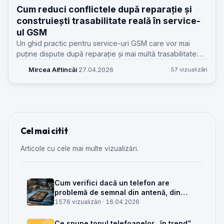
Cum reduci conflictele după reparație și
construiești trasabilitate reală în service-
ul GSM
Un ghid practic pentru service-uri GSM care vor mai
puține dispute după reparație și mai multă trasabilitate:
recepție, deviz, statusuri, piese, predare, garanție și
Mircea Aiftincăi
·
27.04.2026
57 vizualizări
istoric client.
Cel mai citit
Articole cu cele mai multe vizualizări.
Cum verifici dacă un telefon are
problemă de semnal din antenă, din
placa de bază sau din rețea
1576 vizualizări ·
16.04.2026
Ce spune topul telefoanelor „în trend”