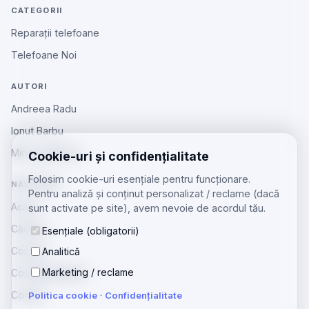
CATEGORII
Reparații telefoane
Telefoane Noi
AUTORI
Andreea Radu
Ionut Barbu
Mircea Aiftincăi
Cookie-uri și confidențialitate
Folosim cookie-uri esențiale pentru funcționare.
NAVIGARE
Pentru analiză și conținut personalizat / reclame (dacă
Acasă
sunt activate pe site), avem nevoie de acordul tău.
Căutare
Esențiale (obligatorii)
Contact
Analitică
Marketing / reclame
Confidențialitate
Cookie
Politica cookie
·
Confidențialitate