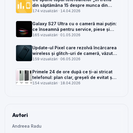
din săptămâna 15 despre munca din
service GSM
174 vizualizări ·
14.04.2026
Galaxy S27 Ultra cu o cameră mai puțin:
ce înseamnă pentru service, piese și
client
165 vizualizări ·
01.05.2026
Update-ul Pixel care rezolvă încărcarea
wireless și glitch-uri de cameră, văzut
din service
159 vizualizări ·
06.05.2026
Primele 24 de ore după ce ți-ai stricat
telefonul: plan clar, greșeli de evitat și
când mai merită reparat
154 vizualizări ·
18.04.2026
Autori
Andreea Radu