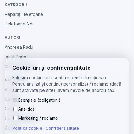
CATEGORII
Reparații telefoane
Telefoane Noi
AUTORI
Andreea Radu
Ionut Barbu
Mircea Aiftincăi
Cookie-uri și confidențialitate
Folosim cookie-uri esențiale pentru funcționare.
NAVIGARE
Pentru analiză și conținut personalizat / reclame (dacă
Acasă
sunt activate pe site), avem nevoie de acordul tău.
Căutare
Esențiale (obligatorii)
Contact
Analitică
Marketing / reclame
Confidențialitate
Cookie
Politica cookie
·
Confidențialitate