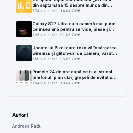
din săptămâna 15 despre munca din
service GSM
174 vizualizări ·
14.04.2026
Galaxy S27 Ultra cu o cameră mai puțin:
ce înseamnă pentru service, piese și
client
165 vizualizări ·
01.05.2026
Update-ul Pixel care rezolvă încărcarea
wireless și glitch-uri de cameră, văzut
din service
159 vizualizări ·
06.05.2026
Primele 24 de ore după ce ți-ai stricat
telefonul: plan clar, greșeli de evitat și
când mai merită reparat
154 vizualizări ·
18.04.2026
Autori
Andreea Radu