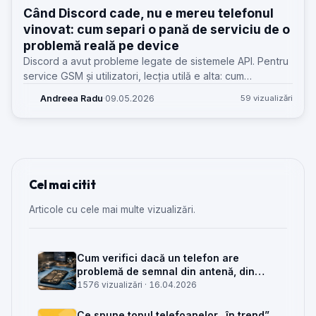
Când Discord cade, nu e mereu telefonul
vinovat: cum separi o pană de serviciu de o
problemă reală pe device
Discord a avut probleme legate de sistemele API. Pentru
service GSM și utilizatori, lecția utilă e alta: cum
deosebești rapid o cădere de serviciu de un defect real
Andreea Radu
·
09.05.2026
59 vizualizări
pe telefon.
Cel mai citit
Articole cu cele mai multe vizualizări.
Cum verifici dacă un telefon are
problemă de semnal din antenă, din
placa de bază sau din rețea
1576 vizualizări ·
16.04.2026
Ce spune topul telefoanelor „în trend”