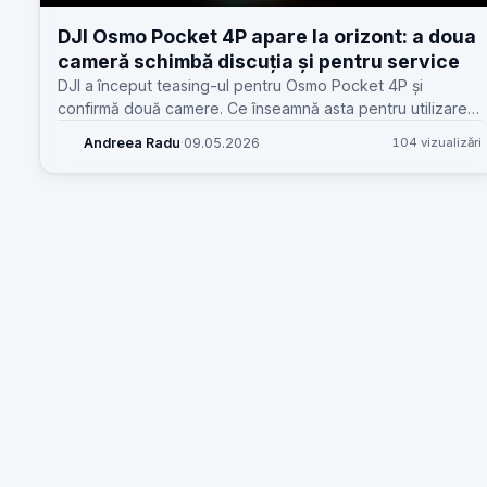
DJI Osmo Pocket 4P apare la orizont: a doua
cameră schimbă discuția și pentru service
DJI a început teasing-ul pentru Osmo Pocket 4P și
confirmă două camere. Ce înseamnă asta pentru utilizare,
accesorii, diagnoză și viitoarele reparații în atelierele GSM.
Andreea Radu
·
09.05.2026
104 vizualizări