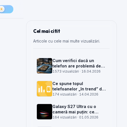
Cel mai citit
Articole cu cele mai multe vizualizări.
Cum verifici dacă un
telefon are problemă de
semnal din antenă, din
1573 vizualizări ·
16.04.2026
placa de bază sau din
rețea
Ce spune topul
telefoanelor „în trend” din
săptămâna 15 despre
174 vizualizări ·
14.04.2026
munca din service GSM
Galaxy S27 Ultra cu o
cameră mai puțin: ce
înseamnă pentru service,
164 vizualizări ·
01.05.2026
piese și client