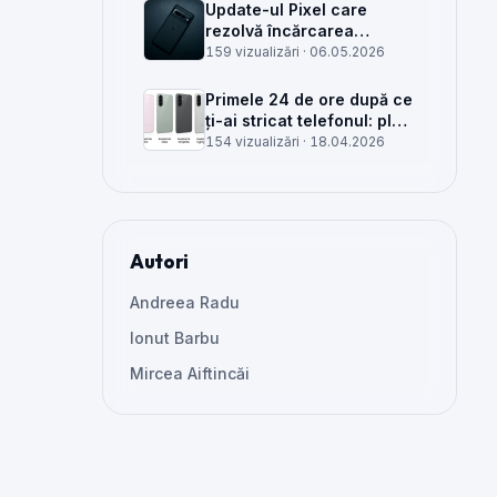
Update-ul Pixel care
rezolvă încărcarea
wireless și glitch-uri de
159 vizualizări ·
06.05.2026
cameră, văzut din service
Primele 24 de ore după ce
ți-ai stricat telefonul: plan
clar, greșeli de evitat și
154 vizualizări ·
18.04.2026
când mai merită reparat
Autori
Andreea Radu
Ionut Barbu
Mircea Aiftincăi