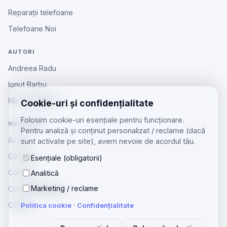
Reparații telefoane
Telefoane Noi
AUTORI
Andreea Radu
Ionut Barbu
Mircea Aiftincăi
Cookie-uri și confidențialitate
Folosim cookie-uri esențiale pentru funcționare.
NAVIGARE
Pentru analiză și conținut personalizat / reclame (dacă
Acasă
sunt activate pe site), avem nevoie de acordul tău.
Căutare
Esențiale (obligatorii)
Contact
Analitică
Marketing / reclame
Confidențialitate
Cookie
Politica cookie
·
Confidențialitate