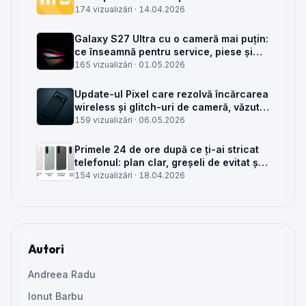
service GSM
174 vizualizări ·
14.04.2026
Galaxy S27 Ultra cu o cameră mai puțin:
ce înseamnă pentru service, piese și
client
165 vizualizări ·
01.05.2026
Update-ul Pixel care rezolvă încărcarea
wireless și glitch-uri de cameră, văzut
din service
159 vizualizări ·
06.05.2026
Primele 24 de ore după ce ți-ai stricat
telefonul: plan clar, greșeli de evitat și
când mai merită reparat
154 vizualizări ·
18.04.2026
Autori
Andreea Radu
Ionut Barbu