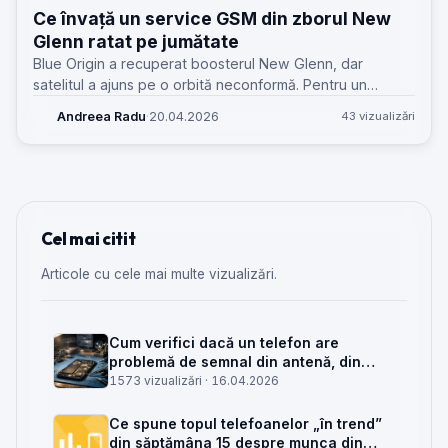
Ce învață un service GSM din zborul New
Glenn ratat pe jumătate
Blue Origin a recuperat boosterul New Glenn, dar
satelitul a ajuns pe o orbită neconformă. Pentru un
service GSM, povestea spune multe despre diagnoză,
Andreea Radu
·
20.04.2026
43 vizualizări
reutilizare și succesul parțial.
Cel mai citit
Articole cu cele mai multe vizualizări.
Cum verifici dacă un telefon are
problemă de semnal din antenă, din
placa de bază sau din rețea
1573 vizualizări ·
16.04.2026
Ce spune topul telefoanelor „în trend”
din săptămâna 15 despre munca din