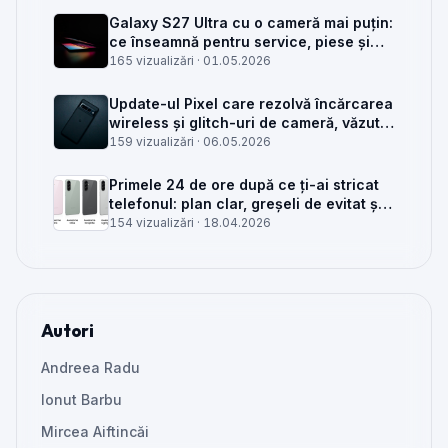
Galaxy S27 Ultra cu o cameră mai puțin:
ce înseamnă pentru service, piese și
client
165 vizualizări ·
01.05.2026
Update-ul Pixel care rezolvă încărcarea
wireless și glitch-uri de cameră, văzut
din service
159 vizualizări ·
06.05.2026
Primele 24 de ore după ce ți-ai stricat
telefonul: plan clar, greșeli de evitat și
când mai merită reparat
154 vizualizări ·
18.04.2026
Autori
Andreea Radu
Ionut Barbu
Mircea Aiftincăi