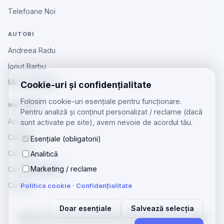
Telefoane Noi
AUTORI
Andreea Radu
Ionut Barbu
Mircea Aiftincăi
Cookie-uri și confidențialitate
Folosim cookie-uri esențiale pentru funcționare.
NAVIGARE
Pentru analiză și conținut personalizat / reclame (dacă
Acasă
sunt activate pe site), avem nevoie de acordul tău.
Căutare
Esențiale (obligatorii)
Contact
Analitică
Marketing / reclame
Confidențialitate
Cookie
Politica cookie
·
Confidențialitate
Doar esențiale
Salvează selecția
GSMOS
Ajutor Tehnologia
zenGSM
Telefoane Beiuș
Licitații GSM
·
·
·
·