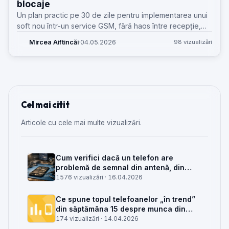
blocaje
Un plan practic pe 30 de zile pentru implementarea unui
soft nou într-un service GSM, fără haos între recepție,
atelier și back-office.
Mircea Aiftincăi
·
04.05.2026
98 vizualizări
Cel mai citit
Articole cu cele mai multe vizualizări.
Cum verifici dacă un telefon are
problemă de semnal din antenă, din
placa de bază sau din rețea
1576 vizualizări ·
16.04.2026
Ce spune topul telefoanelor „în trend”
din săptămâna 15 despre munca din
service GSM
174 vizualizări ·
14.04.2026