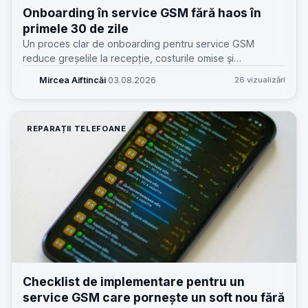
Onboarding în service GSM fără haos în
primele 30 de zile
Un proces clar de onboarding pentru service GSM
reduce greșelile la recepție, costurile omise și
dependența de „șeful care știe tot”. Iată cum îl
Mircea Aiftincăi
·
03.08.2026
26 vizualizări
construiesc eu, pas cu pas.
REPARAȚII TELEFOANE
Checklist de implementare pentru un
service GSM care pornește un soft nou fără