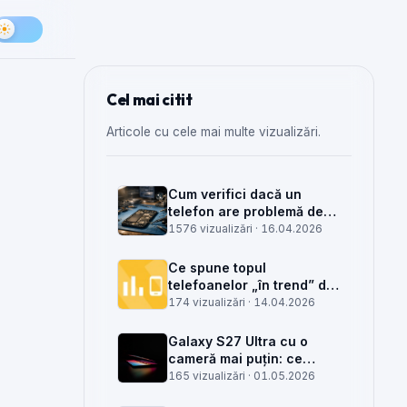
Cel mai citit
Articole cu cele mai multe vizualizări.
Cum verifici dacă un
telefon are problemă de
semnal din antenă, din
1576 vizualizări ·
16.04.2026
placa de bază sau din
rețea
Ce spune topul
telefoanelor „în trend” din
săptămâna 15 despre
174 vizualizări ·
14.04.2026
munca din service GSM
Galaxy S27 Ultra cu o
cameră mai puțin: ce
înseamnă pentru service,
165 vizualizări ·
01.05.2026
piese și client