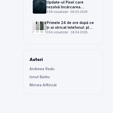
Update-ul Pixel care
rezolvă încărcarea
wireless și glitch-uri de
159 vizualizări ·
06.05.2026
cameră, văzut din service
Primele 24 de ore după ce
ți-ai stricat telefonul: plan
clar, greșeli de evitat și
154 vizualizări ·
18.04.2026
când mai merită reparat
Autori
Andreea Radu
Ionut Barbu
Mircea Aiftincăi