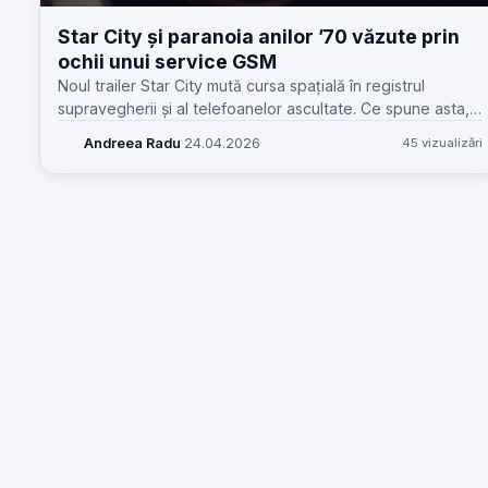
Star City și paranoia anilor ’70 văzute prin
ochii unui service GSM
Noul trailer Star City mută cursa spațială în registrul
supravegherii și al telefoanelor ascultate. Ce spune asta,
practic, despre cultura comunicațiilor și de ce contează
Andreea Radu
·
24.04.2026
45 vizualizări
azi.