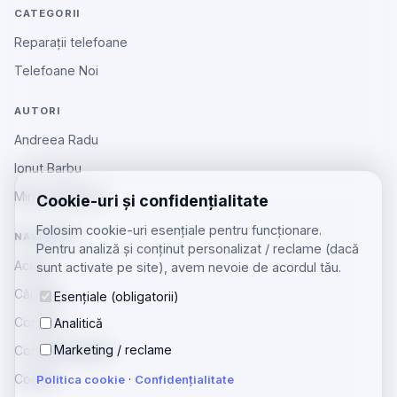
CATEGORII
Reparații telefoane
Telefoane Noi
AUTORI
Andreea Radu
Ionut Barbu
Mircea Aiftincăi
Cookie-uri și confidențialitate
Folosim cookie-uri esențiale pentru funcționare.
NAVIGARE
Pentru analiză și conținut personalizat / reclame (dacă
Acasă
sunt activate pe site), avem nevoie de acordul tău.
Căutare
Esențiale (obligatorii)
Contact
Analitică
Marketing / reclame
Confidențialitate
Cookie
Politica cookie
·
Confidențialitate