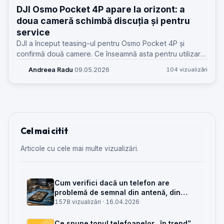
DJI Osmo Pocket 4P apare la orizont: a
doua cameră schimbă discuția și pentru
service
DJI a început teasing-ul pentru Osmo Pocket 4P și
confirmă două camere. Ce înseamnă asta pentru utilizare,
accesorii, diagnoză și viitoarele reparații în atelierele
Andreea Radu
·
09.05.2026
104 vizualizări
GSM.
Cel mai citit
Articole cu cele mai multe vizualizări.
Cum verifici dacă un telefon are
problemă de semnal din antenă, din
placa de bază sau din rețea
1578 vizualizări ·
16.04.2026
Ce spune topul telefoanelor „în trend”