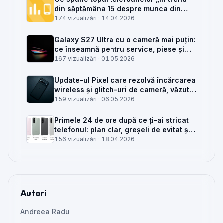
din săptămâna 15 despre munca din
service GSM
174 vizualizări ·
14.04.2026
Galaxy S27 Ultra cu o cameră mai puțin:
ce înseamnă pentru service, piese și
client
167 vizualizări ·
01.05.2026
Update-ul Pixel care rezolvă încărcarea
wireless și glitch-uri de cameră, văzut
din service
159 vizualizări ·
06.05.2026
Primele 24 de ore după ce ți-ai stricat
telefonul: plan clar, greșeli de evitat și
când mai merită reparat
156 vizualizări ·
18.04.2026
Autori
Andreea Radu