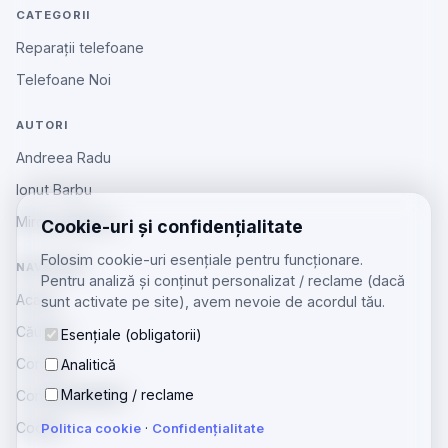
CATEGORII
Reparații telefoane
Telefoane Noi
AUTORI
Andreea Radu
Ionut Barbu
Mircea Aiftincăi
Cookie-uri și confidențialitate
Folosim cookie-uri esențiale pentru funcționare.
NAVIGARE
Pentru analiză și conținut personalizat / reclame (dacă
Acasă
sunt activate pe site), avem nevoie de acordul tău.
Căutare
Esențiale (obligatorii)
Contact
Analitică
Marketing / reclame
Confidențialitate
Cookie
Politica cookie
·
Confidențialitate