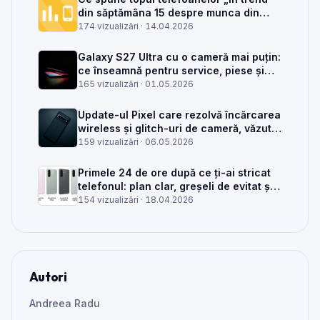
din săptămâna 15 despre munca din
service GSM
174 vizualizări ·
14.04.2026
Galaxy S27 Ultra cu o cameră mai puțin:
ce înseamnă pentru service, piese și
client
165 vizualizări ·
01.05.2026
Update-ul Pixel care rezolvă încărcarea
wireless și glitch-uri de cameră, văzut
din service
159 vizualizări ·
06.05.2026
Primele 24 de ore după ce ți-ai stricat
telefonul: plan clar, greșeli de evitat și
când mai merită reparat
154 vizualizări ·
18.04.2026
Autori
Andreea Radu