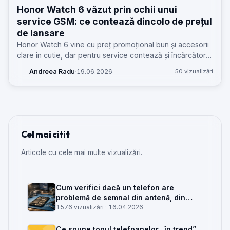
Honor Watch 6 văzut prin ochii unui
service GSM: ce contează dincolo de prețul
de lansare
Honor Watch 6 vine cu preț promoțional bun și accesorii
clare în cutie, dar pentru service contează și încărcătorul
proprietar, cureaua și scenariile reale de utilizare.
Andreea Radu
·
19.06.2026
50 vizualizări
Cel mai citit
Articole cu cele mai multe vizualizări.
Cum verifici dacă un telefon are
problemă de semnal din antenă, din
placa de bază sau din rețea
1576 vizualizări ·
16.04.2026
Ce spune topul telefoanelor „în trend”