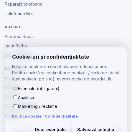
Reparații telefoane
Telefoane Noi
AUTORI
Andreea Radu
Ionut Barbu
Mircea Aiftincăi
Cookie-uri și confidențialitate
Folosim cookie-uri esențiale pentru funcționare.
NAVIGARE
Pentru analiză și conținut personalizat / reclame (dacă
Acasă
sunt activate pe site), avem nevoie de acordul tău.
Căutare
Esențiale (obligatorii)
Contact
Analitică
Marketing / reclame
Confidențialitate
Cookie
Politica cookie
·
Confidențialitate
Doar esențiale
Salvează selecția