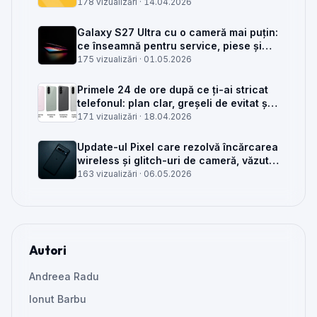
service GSM
178 vizualizări ·
14.04.2026
Galaxy S27 Ultra cu o cameră mai puțin:
ce înseamnă pentru service, piese și
client
175 vizualizări ·
01.05.2026
Primele 24 de ore după ce ți-ai stricat
telefonul: plan clar, greșeli de evitat și
când mai merită reparat
171 vizualizări ·
18.04.2026
Update-ul Pixel care rezolvă încărcarea
wireless și glitch-uri de cameră, văzut
din service
163 vizualizări ·
06.05.2026
Autori
Andreea Radu
Ionut Barbu