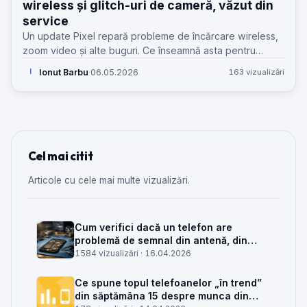
wireless și glitch-uri de cameră, văzut din
service
Un update Pixel repară probleme de încărcare wireless,
zoom video și alte buguri. Ce înseamnă asta pentru
diagnoză, retururi și reparații într-un service GSM.
Ionut Barbu
·
06.05.2026
163 vizualizări
I
Cel mai citit
Articole cu cele mai multe vizualizări.
Cum verifici dacă un telefon are
problemă de semnal din antenă, din
placa de bază sau din rețea
1584 vizualizări ·
16.04.2026
Ce spune topul telefoanelor „în trend”
din săptămâna 15 despre munca din