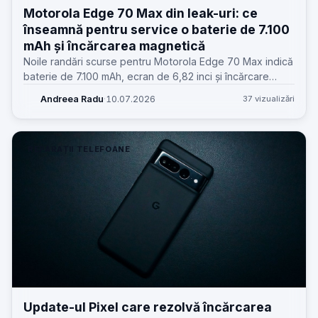
Motorola Edge 70 Max din leak-uri: ce
înseamnă pentru service o baterie de 7.100
mAh și încărcarea magnetică
Noile randări scurse pentru Motorola Edge 70 Max indică
baterie de 7.100 mAh, ecran de 6,82 inci și încărcare
wireless magnetică. Dincolo de wow, pentru service apar
Andreea Radu
·
10.07.2026
37 vizualizări
întrebări foarte practice.
REPARAȚII TELEFOANE
Update-ul Pixel care rezolvă încărcarea