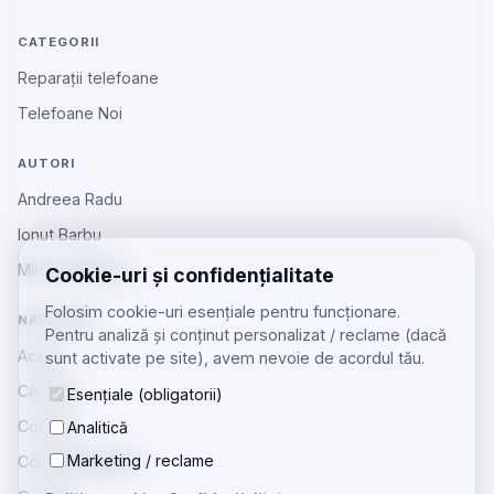
CATEGORII
Reparații telefoane
Telefoane Noi
AUTORI
Andreea Radu
Ionut Barbu
Mircea Aiftincăi
Cookie-uri și confidențialitate
Folosim cookie-uri esențiale pentru funcționare.
NAVIGARE
Pentru analiză și conținut personalizat / reclame (dacă
Acasă
sunt activate pe site), avem nevoie de acordul tău.
Căutare
Esențiale (obligatorii)
Contact
Analitică
Marketing / reclame
Confidențialitate