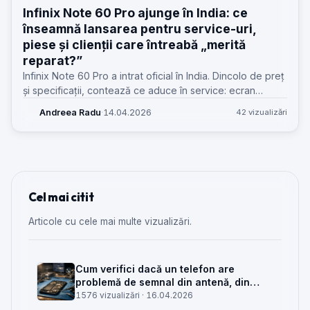
Infinix Note 60 Pro ajunge în India: ce
înseamnă lansarea pentru service-uri,
piese și clienții care întreabă „merită
reparat?”
Infinix Note 60 Pro a intrat oficial în India. Dincolo de preț
și specificații, contează ce aduce în service: ecran
AMOLED 144Hz, OIS, platformă nouă și întrebări serioase
Andreea Radu
·
14.04.2026
42 vizualizări
despre costul reparațiilor.
Cel mai citit
Articole cu cele mai multe vizualizări.
Cum verifici dacă un telefon are
problemă de semnal din antenă, din
placa de bază sau din rețea
1576 vizualizări ·
16.04.2026