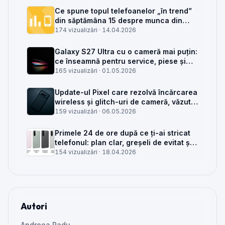
Ce spune topul telefoanelor „în trend”
din săptămâna 15 despre munca din
service GSM
174 vizualizări ·
14.04.2026
Galaxy S27 Ultra cu o cameră mai puțin:
ce înseamnă pentru service, piese și
client
165 vizualizări ·
01.05.2026
Update-ul Pixel care rezolvă încărcarea
wireless și glitch-uri de cameră, văzut
din service
159 vizualizări ·
06.05.2026
Primele 24 de ore după ce ți-ai stricat
telefonul: plan clar, greșeli de evitat și
când mai merită reparat
154 vizualizări ·
18.04.2026
Autori
Andreea Radu