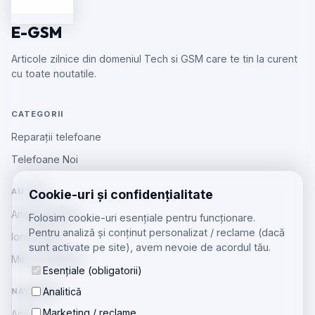
E-GSM
Articole zilnice din domeniul Tech si GSM care te tin la curent
cu toate noutatile.
CATEGORII
Reparații telefoane
Telefoane Noi
AUTORI
Cookie-uri și confidențialitate
Andreea Radu
Folosim cookie-uri esențiale pentru funcționare.
Pentru analiză și conținut personalizat / reclame (dacă
Ionut Barbu
sunt activate pe site), avem nevoie de acordul tău.
Mircea Aiftincăi
Esențiale (obligatorii)
Analitică
NAVIGARE
Marketing / reclame
Acasă