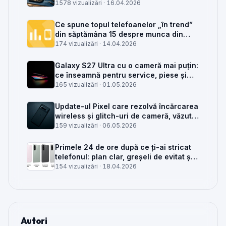
placa de bază sau din rețea
1578 vizualizări ·
16.04.2026
Ce spune topul telefoanelor „în trend”
din săptămâna 15 despre munca din
service GSM
174 vizualizări ·
14.04.2026
Galaxy S27 Ultra cu o cameră mai puțin:
ce înseamnă pentru service, piese și
client
165 vizualizări ·
01.05.2026
Update-ul Pixel care rezolvă încărcarea
wireless și glitch-uri de cameră, văzut
din service
159 vizualizări ·
06.05.2026
Primele 24 de ore după ce ți-ai stricat
telefonul: plan clar, greșeli de evitat și
când mai merită reparat
154 vizualizări ·
18.04.2026
Autori