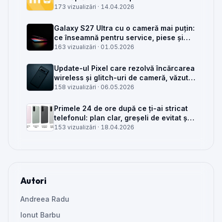
service GSM
173 vizualizări ·
14.04.2026
Galaxy S27 Ultra cu o cameră mai puțin:
ce înseamnă pentru service, piese și
client
163 vizualizări ·
01.05.2026
Update-ul Pixel care rezolvă încărcarea
wireless și glitch-uri de cameră, văzut
din service
158 vizualizări ·
06.05.2026
Primele 24 de ore după ce ți-ai stricat
telefonul: plan clar, greșeli de evitat și
când mai merită reparat
153 vizualizări ·
18.04.2026
Autori
Andreea Radu
Ionut Barbu