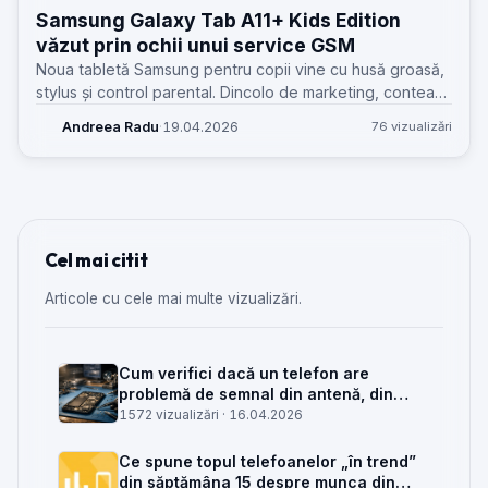
Samsung Galaxy Tab A11+ Kids Edition
văzut prin ochii unui service GSM
Noua tabletă Samsung pentru copii vine cu husă groasă,
stylus și control parental. Dincolo de marketing, contează
ce înseamnă asta pentru uzură, reparații și discuția cu
Andreea Radu
·
19.04.2026
76 vizualizări
clientul.
Cel mai citit
Articole cu cele mai multe vizualizări.
Cum verifici dacă un telefon are
problemă de semnal din antenă, din
placa de bază sau din rețea
1572 vizualizări ·
16.04.2026
Ce spune topul telefoanelor „în trend”
din săptămâna 15 despre munca din