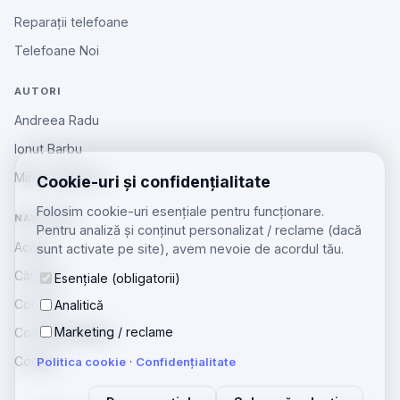
Reparații telefoane
Telefoane Noi
AUTORI
Andreea Radu
Ionut Barbu
Mircea Aiftincăi
Cookie-uri și confidențialitate
Folosim cookie-uri esențiale pentru funcționare.
NAVIGARE
Pentru analiză și conținut personalizat / reclame (dacă
Acasă
sunt activate pe site), avem nevoie de acordul tău.
Căutare
Esențiale (obligatorii)
Contact
Analitică
Marketing / reclame
Confidențialitate
Cookie
Politica cookie
·
Confidențialitate