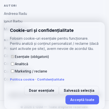
AUTORI
Andreea Radu
Ionut Barbu
Mircea Aiftincăi
Cookie-uri și confidențialitate
Folosim cookie-uri esențiale pentru funcționare.
NAVIGARE
Pentru analiză și conținut personalizat / reclame (dacă
Acasă
sunt activate pe site), avem nevoie de acordul tău.
Căutare
Esențiale (obligatorii)
Contact
Analitică
Marketing / reclame
Confidențialitate
Cookie
Politica cookie
·
Confidențialitate
Doar esențiale
Salvează selecția
GSMOS
Ajutor Tehnologia
zenGSM
Telefoane Beiuș
Licitații GSM
·
·
·
·
Acceptă toate
© 2026 E-GSM — Toate drepturile rezervate.