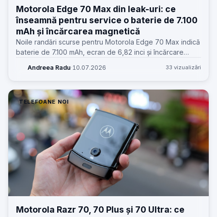
Motorola Edge 70 Max din leak-uri: ce
înseamnă pentru service o baterie de 7.100
mAh și încărcarea magnetică
Noile randări scurse pentru Motorola Edge 70 Max indică
baterie de 7.100 mAh, ecran de 6,82 inci și încărcare
wireless magnetică. Dincolo de wow, pentru service apar
Andreea Radu
·
10.07.2026
33 vizualizări
întrebări foarte practice.
TELEFOANE NOI
Motorola Razr 70, 70 Plus și 70 Ultra: ce