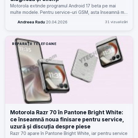
Motorola extinde programul Android 17 beta pe mai
multe modele. Pentru service-uri GSM, asta înseamnă mai
multe telefoane cu buguri, rollback-uri și diagnoze care
Andreea Radu
·
20.04.2026
31 vizualizări
pot părea hardware.
REPARAȚII TELEFOANE
Motorola Razr 70 în Pantone Bright White:
ce înseamnă noua finisare pentru service,
uzură și discuția despre piese
Razr 70 apare în Pantone Bright White, iar pentru service