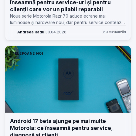
înseamnă pentru service-uri și pentru
clienții care vor un pliabil reparabil
Noua serie Motorola Razr 70 aduce ecrane mai
luminoase și hardware nou, dar pentru service contează
altceva: construcția, piesele, riscurile la balama și costul
Andreea Radu
·
30.04.2026
80 vizualizări
real după garanție.
TELEFOANE NOI
Android 17 beta ajunge pe mai multe
Motorola: ce înseamnă pentru service,
diagnoză și clienți