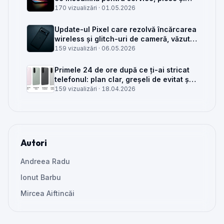
client
170 vizualizări ·
01.05.2026
Update-ul Pixel care rezolvă încărcarea
wireless și glitch-uri de cameră, văzut
din service
159 vizualizări ·
06.05.2026
Primele 24 de ore după ce ți-ai stricat
telefonul: plan clar, greșeli de evitat și
când mai merită reparat
159 vizualizări ·
18.04.2026
Autori
Andreea Radu
Ionut Barbu
Mircea Aiftincăi