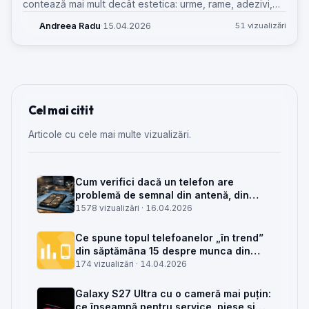
contează mai mult decât estetica: urme, rame, adezivi,
piese și așteptările clienților la un pliabil alb.
Andreea Radu
·
15.04.2026
51 vizualizări
Cel mai citit
Articole cu cele mai multe vizualizări.
Cum verifici dacă un telefon are
problemă de semnal din antenă, din
placa de bază sau din rețea
1578 vizualizări ·
16.04.2026
Ce spune topul telefoanelor „în trend”
din săptămâna 15 despre munca din
service GSM
174 vizualizări ·
14.04.2026
Galaxy S27 Ultra cu o cameră mai puțin:
ce înseamnă pentru service, piese și