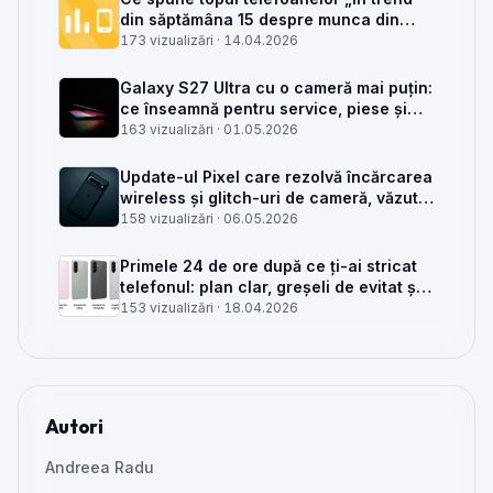
din săptămâna 15 despre munca din
service GSM
173 vizualizări ·
14.04.2026
Galaxy S27 Ultra cu o cameră mai puțin:
ce înseamnă pentru service, piese și
client
163 vizualizări ·
01.05.2026
Update-ul Pixel care rezolvă încărcarea
wireless și glitch-uri de cameră, văzut
din service
158 vizualizări ·
06.05.2026
Primele 24 de ore după ce ți-ai stricat
telefonul: plan clar, greșeli de evitat și
când mai merită reparat
153 vizualizări ·
18.04.2026
Autori
Andreea Radu