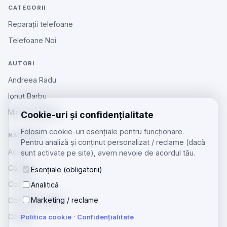
CATEGORII
Reparații telefoane
Telefoane Noi
AUTORI
Andreea Radu
Ionut Barbu
Mircea Aiftincăi
Cookie-uri și confidențialitate
Folosim cookie-uri esențiale pentru funcționare.
NAVIGARE
Pentru analiză și conținut personalizat / reclame (dacă
Acasă
sunt activate pe site), avem nevoie de acordul tău.
Căutare
Esențiale (obligatorii)
Contact
Analitică
Marketing / reclame
Confidențialitate
Cookie
Politica cookie
·
Confidențialitate