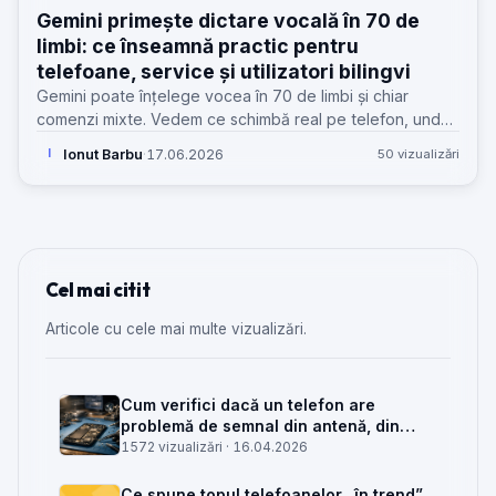
Gemini primește dictare vocală în 70 de
limbi: ce înseamnă practic pentru
telefoane, service și utilizatori bilingvi
Gemini poate înțelege vocea în 70 de limbi și chiar
comenzi mixte. Vedem ce schimbă real pe telefon, unde
apar limitele și de ce contează pentru service GSM.
Ionut Barbu
·
17.06.2026
50 vizualizări
I
Cel mai citit
Articole cu cele mai multe vizualizări.
Cum verifici dacă un telefon are
problemă de semnal din antenă, din
placa de bază sau din rețea
1572 vizualizări ·
16.04.2026
Ce spune topul telefoanelor „în trend”