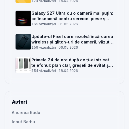
service GSM
174 vizualizări ·
14.04.2026
Galaxy S27 Ultra cu o cameră mai puțin:
ce înseamnă pentru service, piese și
client
165 vizualizări ·
01.05.2026
Update-ul Pixel care rezolvă încărcarea
wireless și glitch-uri de cameră, văzut
din service
159 vizualizări ·
06.05.2026
Primele 24 de ore după ce ți-ai stricat
telefonul: plan clar, greșeli de evitat și
când mai merită reparat
154 vizualizări ·
18.04.2026
Autori
Andreea Radu
Ionut Barbu