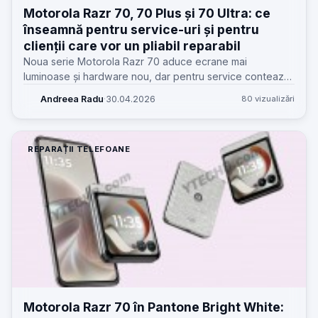
Motorola Razr 70, 70 Plus și 70 Ultra: ce
înseamnă pentru service-uri și pentru
clienții care vor un pliabil reparabil
Noua serie Motorola Razr 70 aduce ecrane mai
luminoase și hardware nou, dar pentru service contează
altceva: construcția, piesele, riscurile la balama și costul
Andreea Radu
·
30.04.2026
80 vizualizări
real după garanție.
REPARAȚII TELEFOANE
Motorola Razr 70 în Pantone Bright White: