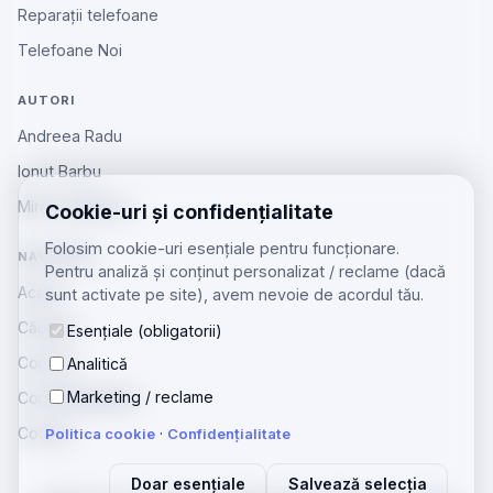
Reparații telefoane
Telefoane Noi
AUTORI
Andreea Radu
Ionut Barbu
Mircea Aiftincăi
Cookie-uri și confidențialitate
Folosim cookie-uri esențiale pentru funcționare.
NAVIGARE
Pentru analiză și conținut personalizat / reclame (dacă
Acasă
sunt activate pe site), avem nevoie de acordul tău.
Căutare
Esențiale (obligatorii)
Contact
Analitică
Marketing / reclame
Confidențialitate
Cookie
Politica cookie
·
Confidențialitate
Doar esențiale
Salvează selecția