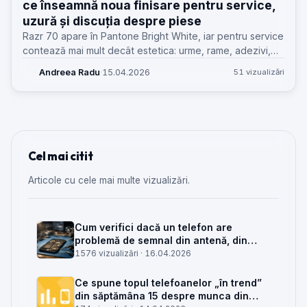
ce înseamnă noua finisare pentru service,
uzură și discuția despre piese
Razr 70 apare în Pantone Bright White, iar pentru service
contează mai mult decât estetica: urme, rame, adezivi,
piese și așteptările clienților la un pliabil alb.
Andreea Radu
·
15.04.2026
51 vizualizări
Cel mai citit
Articole cu cele mai multe vizualizări.
Cum verifici dacă un telefon are
problemă de semnal din antenă, din
placa de bază sau din rețea
1576 vizualizări ·
16.04.2026
Ce spune topul telefoanelor „în trend”
din săptămâna 15 despre munca din