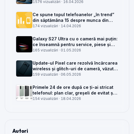
placa de bază sau din rețea
1576 vizualizări ·
16.04.2026
Ce spune topul telefoanelor „în trend”
din săptămâna 15 despre munca din
service GSM
174 vizualizări ·
14.04.2026
Galaxy S27 Ultra cu o cameră mai puțin:
ce înseamnă pentru service, piese și
client
165 vizualizări ·
01.05.2026
Update-ul Pixel care rezolvă încărcarea
wireless și glitch-uri de cameră, văzut
din service
159 vizualizări ·
06.05.2026
Primele 24 de ore după ce ți-ai stricat
telefonul: plan clar, greșeli de evitat și
când mai merită reparat
154 vizualizări ·
18.04.2026
Autori