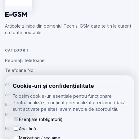
E-GSM
Articole zilnice din domeniul Tech si GSM care te tin la curent
cu toate noutatile.
CATEGORII
Reparații telefoane
Telefoane Noi
AUTORI
Cookie-uri și confidențialitate
Andreea Radu
Folosim cookie-uri esențiale pentru funcționare.
Pentru analiză și conținut personalizat / reclame (dacă
Ionut Barbu
sunt activate pe site), avem nevoie de acordul tău.
Mircea Aiftincăi
Esențiale (obligatorii)
Analitică
NAVIGARE
Marketing / reclame
Acasă