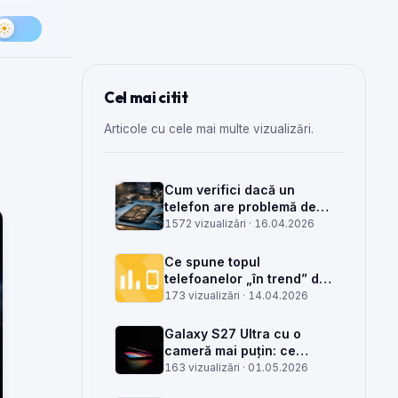
Cel mai citit
Articole cu cele mai multe vizualizări.
Cum verifici dacă un
telefon are problemă de
semnal din antenă, din
1572 vizualizări ·
16.04.2026
placa de bază sau din
rețea
Ce spune topul
telefoanelor „în trend” din
săptămâna 15 despre
173 vizualizări ·
14.04.2026
munca din service GSM
Galaxy S27 Ultra cu o
cameră mai puțin: ce
înseamnă pentru service,
163 vizualizări ·
01.05.2026
piese și client