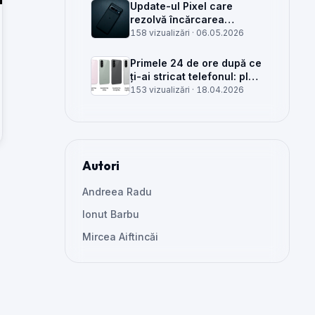
Update-ul Pixel care
rezolvă încărcarea
wireless și glitch-uri de
158 vizualizări ·
06.05.2026
cameră, văzut din service
Primele 24 de ore după ce
ți-ai stricat telefonul: plan
clar, greșeli de evitat și
153 vizualizări ·
18.04.2026
când mai merită reparat
Autori
Andreea Radu
Ionut Barbu
Mircea Aiftincăi