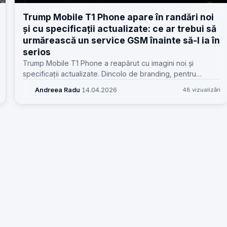
Trump Mobile T1 Phone apare în randări noi
și cu specificații actualizate: ce ar trebui să
urmărească un service GSM înainte să-l ia în
serios
Trump Mobile T1 Phone a reapărut cu imagini noi și
specificații actualizate. Dincolo de branding, pentru
service-uri contează altceva: platforma hardware,
Andreea Radu
·
14.04.2026
48 vizualizări
piesele, schema de aprovizionare și reparabilitatea reală.