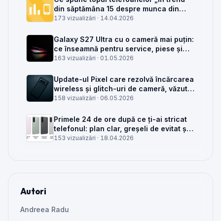
din săptămâna 15 despre munca din
service GSM
173 vizualizări ·
14.04.2026
Galaxy S27 Ultra cu o cameră mai puțin:
ce înseamnă pentru service, piese și
client
163 vizualizări ·
01.05.2026
Update-ul Pixel care rezolvă încărcarea
wireless și glitch-uri de cameră, văzut
din service
158 vizualizări ·
06.05.2026
Primele 24 de ore după ce ți-ai stricat
telefonul: plan clar, greșeli de evitat și
când mai merită reparat
153 vizualizări ·
18.04.2026
Autori
Andreea Radu