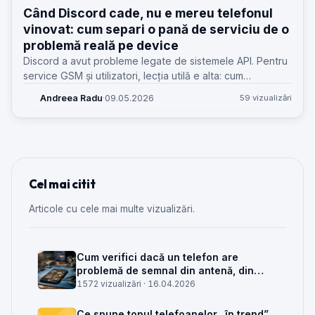
Când Discord cade, nu e mereu telefonul
vinovat: cum separi o pană de serviciu de o
problemă reală pe device
Discord a avut probleme legate de sistemele API. Pentru
service GSM și utilizatori, lecția utilă e alta: cum
deosebești rapid o cădere de serviciu de un defect real
Andreea Radu
·
09.05.2026
59 vizualizări
pe telefon.
Cel mai citit
Articole cu cele mai multe vizualizări.
Cum verifici dacă un telefon are
problemă de semnal din antenă, din
placa de bază sau din rețea
1572 vizualizări ·
16.04.2026
Ce spune topul telefoanelor „în trend”