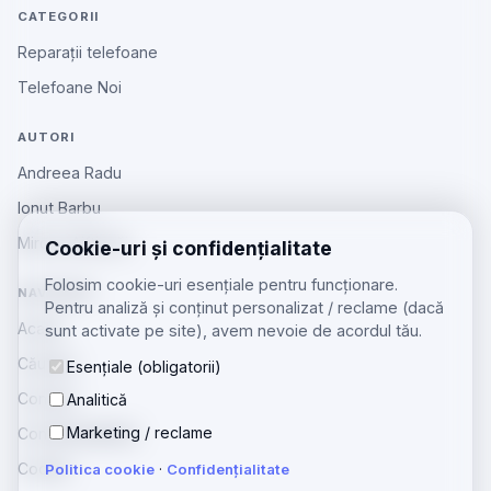
CATEGORII
Reparații telefoane
Telefoane Noi
AUTORI
Andreea Radu
Ionut Barbu
Mircea Aiftincăi
Cookie-uri și confidențialitate
Folosim cookie-uri esențiale pentru funcționare.
NAVIGARE
Pentru analiză și conținut personalizat / reclame (dacă
Acasă
sunt activate pe site), avem nevoie de acordul tău.
Căutare
Esențiale (obligatorii)
Contact
Analitică
Marketing / reclame
Confidențialitate
Cookie
Politica cookie
·
Confidențialitate