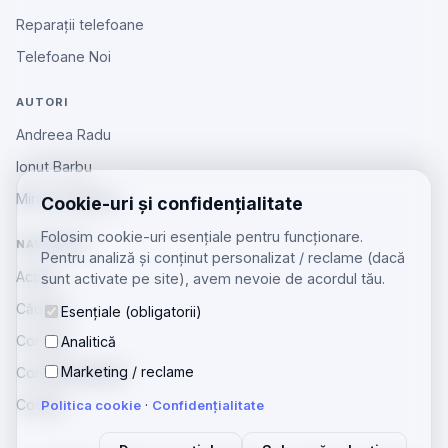
Reparații telefoane
Telefoane Noi
AUTORI
Andreea Radu
Ionut Barbu
Mircea Aiftincăi
Cookie-uri și confidențialitate
Folosim cookie-uri esențiale pentru funcționare.
NAVIGARE
Pentru analiză și conținut personalizat / reclame (dacă
Acasă
sunt activate pe site), avem nevoie de acordul tău.
Căutare
Esențiale (obligatorii)
Contact
Analitică
Marketing / reclame
Confidențialitate
Cookie
Politica cookie
·
Confidențialitate