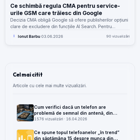
Ce schimbă regula CMA pentru service-
urile GSM care trăiesc din Google
Decizia CMA obligă Google să ofere publisherilor opțiuni
clare de excludere din funcțiile AI Search. Pentru
service-uri GSM, miza e trafic, lead-uri și control pe
Ionut Barbu
·
03.06.2026
90 vizualizări
I
conținutul tehnic.
Cel mai citit
Articole cu cele mai multe vizualizări.
Cum verifici dacă un telefon are
problemă de semnal din antenă, din
placa de bază sau din rețea
1576 vizualizări ·
16.04.2026
Ce spune topul telefoanelor „în trend”
din săptămâna 15 despre munca din