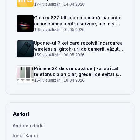
service GSM
174 vizualizări ·
14.04.2026
Galaxy S27 Ultra cu o cameră mai puțin:
ce înseamnă pentru service, piese și
client
165 vizualizări ·
01.05.2026
Update-ul Pixel care rezolvă încărcarea
wireless și glitch-uri de cameră, văzut
din service
159 vizualizări ·
06.05.2026
Primele 24 de ore după ce ți-ai stricat
telefonul: plan clar, greșeli de evitat și
când mai merită reparat
154 vizualizări ·
18.04.2026
Autori
Andreea Radu
Ionut Barbu