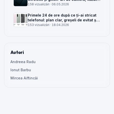
din service
158 vizualizări ·
06.05.2026
Primele 24 de ore după ce ți-ai stricat
telefonul: plan clar, greșeli de evitat și
când mai merită reparat
153 vizualizări ·
18.04.2026
Autori
Andreea Radu
Ionut Barbu
Mircea Aiftincăi