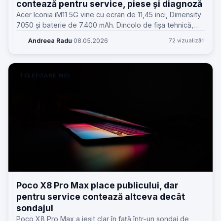
contează pentru service, piese și diagnoză
Acer Iconia iM11 5G vine cu ecran de 11,45 inci, Dimensity
7050 și baterie de 7.400 mAh. Dincolo de fișa tehnică,
contează ce înseamnă asta pentru atelier, piese și
Andreea Radu
·
08.05.2026
72 vizualizări
reparații.
TELEFOANE NOI
Poco X8 Pro Max place publicului, dar
pentru service contează altceva decât
sondajul
Poco X8 Pro Max a ieșit clar în față într-un sondaj de