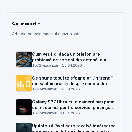
Cel mai citit
Articole cu cele mai multe vizualizări.
Cum verifici dacă un telefon are
problemă de semnal din antenă, din
placa de bază sau din rețea
1572 vizualizări ·
16.04.2026
Ce spune topul telefoanelor „în trend”
din săptămâna 15 despre munca din
service GSM
173 vizualizări ·
14.04.2026
Galaxy S27 Ultra cu o cameră mai puțin:
ce înseamnă pentru service, piese și
client
163 vizualizări ·
01.05.2026
Update-ul Pixel care rezolvă încărcarea
wireless și glitch-uri de cameră, văzut