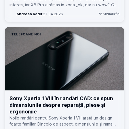
interes, iar X8 Pro a rămas în zona „ok, dar nu wow”. Ce
înseamnă asta pentru service GSM, piese, uzură și
Andreea Radu
·
27.04.2026
78 vizualizări
așteptările clienților.
TELEFOANE NOI
Sony Xperia 1 VIII în randări CAD: ce spun
dimensiunile despre reparații, piese și
ergonomie
Noile randări pentru Sony Xperia 1 VIII arată un design
foarte familiar. Dincolo de aspect, dimensiunile și rama