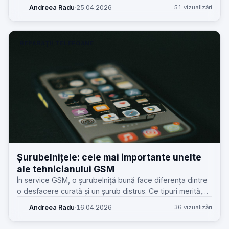
superioară spun lucruri utile pentru service, piese și
Andreea Radu
·
25.04.2026
51 vizualizări
așteptările clienților.
REPARAȚII TELEFOANE
Șurubelnițele: cele mai importante unelte
ale tehnicianului GSM
În service GSM, o șurubelniță bună face diferența dintre
o desfacere curată și un șurub distrus. Ce tipuri merită,
unde greșesc tehnicienii și cum alegi corect setul.
Andreea Radu
·
16.04.2026
36 vizualizări