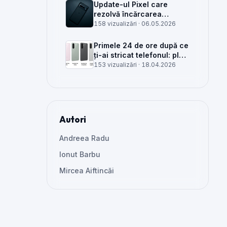
Update-ul Pixel care
rezolvă încărcarea
wireless și glitch-uri de
158 vizualizări ·
06.05.2026
cameră, văzut din service
Primele 24 de ore după ce
ți-ai stricat telefonul: plan
clar, greșeli de evitat și
153 vizualizări ·
18.04.2026
când mai merită reparat
Autori
Andreea Radu
Ionut Barbu
Mircea Aiftincăi