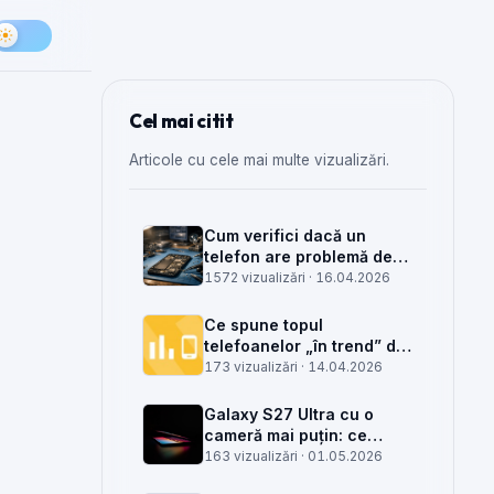
Cel mai citit
Articole cu cele mai multe vizualizări.
Cum verifici dacă un
telefon are problemă de
semnal din antenă, din
1572 vizualizări ·
16.04.2026
placa de bază sau din
rețea
Ce spune topul
telefoanelor „în trend” din
săptămâna 15 despre
173 vizualizări ·
14.04.2026
munca din service GSM
Galaxy S27 Ultra cu o
cameră mai puțin: ce
înseamnă pentru service,
163 vizualizări ·
01.05.2026
piese și client